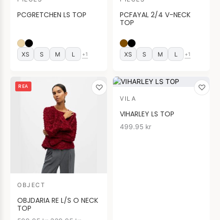
PCGRETCHEN LS TOP
PCFAYAL 2/4 V-NECK
TOP
XS
S
M
L
XS
S
M
L
+1
+1
Det
Det
♡
♡
REA
ursprungliga
nuvarande
VILA
priset
priset
var:
är:
VIHARLEY LS TOP
599.95 kr.
329.95 kr.
499.95
kr
OBJECT
OBJDARIA RE L/S O NECK
TOP