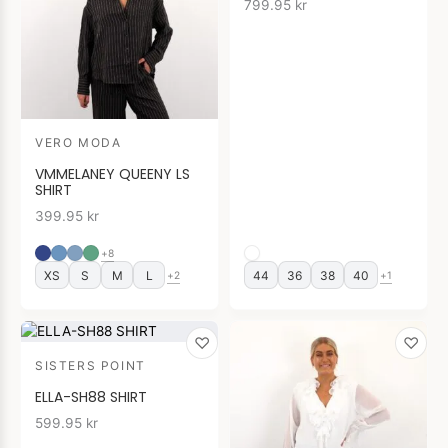
799.95
kr
VERO MODA
VMMELANEY QUEENY LS
SHIRT
399.95
kr
+8
XS
S
M
L
44
36
38
40
+2
+1
♡
♡
SISTERS POINT
ELLA-SH88 SHIRT
599.95
kr