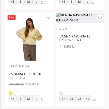
XS
S
M
L
XS
S
M
L
+1
+1
Det
Det
♡
♡
REA
ursprungliga
nuvarande
priset
priset
VILA
var:
är:
549.95 kr.
229.95 kr.
VIENNA RAVENNA LS
BALLON SHIRT
449.95
kr
VERO MODA
VMDORA LS V-NECK
PLISSE TOP
549.95
kr
229.95
kr
XS
S
M
L
34
36
38
40
+1
+2