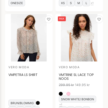
ONESIZE
XS
S
M
L
+1
Det
Det
♡
♡
REA
ursprungliga
nuvarande
priset
priset
var:
är:
299.95 kr.
149.95 kr.
VERO MODA
VERO MODA
VMPETRA LS SHIRT
VMTRINE SL LACE TOP
NOOS
299.95
kr
149.95
kr
SNOW WHITE/ BONBON
BRUN/BLOMMIG
+1