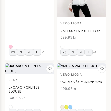
VERO MODA
VMJESSY LS RUFFLE TOP
599.95
kr
XS
S
M
L
XS
S
M
L
+1
+1
♡
♡
VERO MODA
JJXX
VMLAIA 2/4 O-NECK TOP
JXCARO POPLIN LS
499.95
kr
BLOUSE
349.95
kr