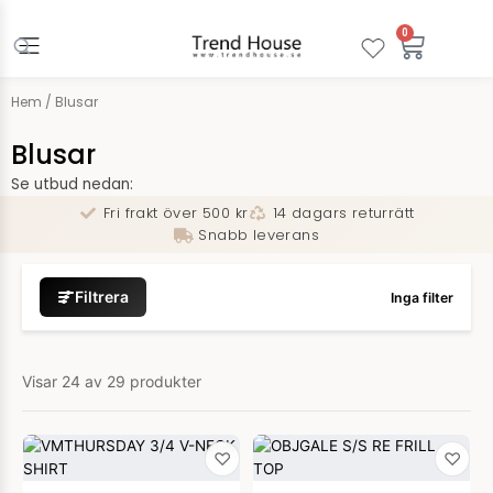
Hoppa
till
0
Varuko
innehåll
Hem
/ Blusar
Blusar
Se utbud nedan:
Fri frakt över 500 kr
14 dagars returrätt
Snabb leverans
Filtrera
Inga filter
Visar
24
av
29
produkter
♡
♡