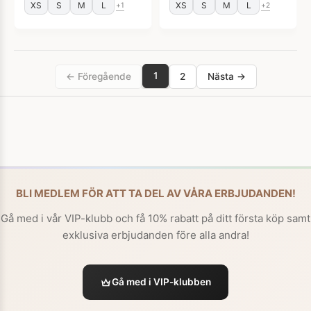
XS
S
M
L
XS
S
M
L
+1
+2
1
← Föregående
2
Nästa →
BLI MEDLEM FÖR ATT TA DEL AV VÅRA ERBJUDANDEN!
Gå med i vår VIP-klubb och få 10% rabatt på ditt första köp samt
exklusiva erbjudanden före alla andra!
Gå med i VIP-klubben