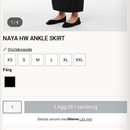
1 / 6
NAYA HW ANKLE SKIRT
NAYA
📏
Storleksguide
HW
XS
S
M
L
XL
XXL
ANKLE
SKIRT
Färg
mängd
Lägg till i varukorg
Betala senare med
Läs mer