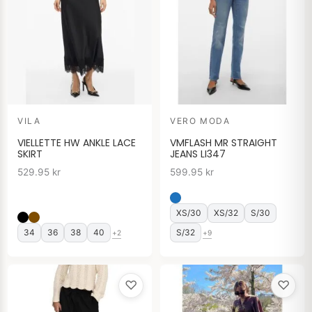
VILA
VERO MODA
VIELLETTE HW ANKLE LACE
VMFLASH MR STRAIGHT
SKIRT
JEANS LI347
529.95
kr
599.95
kr
XS/30
XS/32
S/30
34
36
38
40
S/32
+2
+9
♡
♡