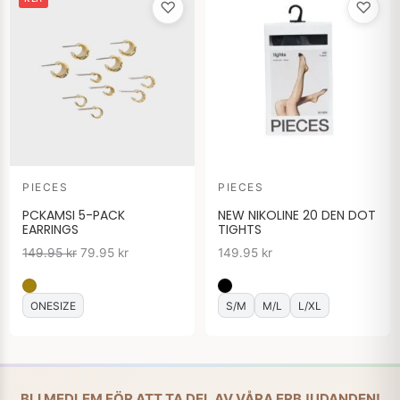
♡
♡
ursprungliga
nuvarande
priset
priset
var:
är:
149.95 kr.
79.95 kr.
PIECES
PIECES
PCKAMSI 5-PACK
NEW NIKOLINE 20 DEN DOT
EARRINGS
TIGHTS
149.95
kr
79.95
kr
149.95
kr
ONESIZE
S/M
M/L
L/XL
BLI MEDLEM FÖR ATT TA DEL AV VÅRA ERBJUDANDEN!