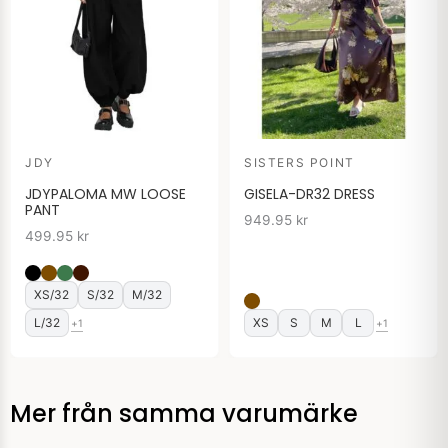
JDY
SISTERS POINT
JDYPALOMA MW LOOSE
GISELA-DR32 DRESS
PANT
949.95
kr
499.95
kr
XS/32
S/32
M/32
L/32
XS
S
M
L
+1
+1
Mer från samma varumärke