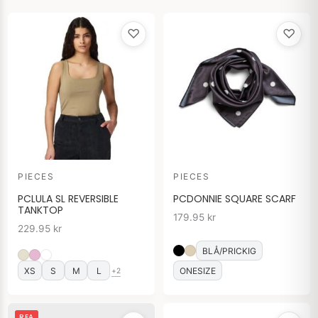
♡
♡
PIECES
PIECES
PCLULA SL REVERSIBLE
PCDONNIE SQUARE SCARF
TANKTOP
179.95
kr
229.95
kr
BLÅ/PRICKIG
XS
S
M
L
ONESIZE
+2
Det
Det
REA