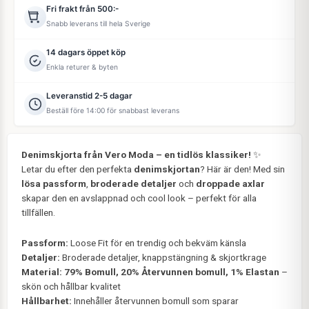
Fri frakt från 500:-
Snabb leverans till hela Sverige
14 dagars öppet köp
Enkla returer & byten
Leveranstid 2-5 dagar
Beställ före 14:00 för snabbast leverans
Denimskjorta från Vero Moda – en tidlös klassiker!
✨
Letar du efter den perfekta
denimskjortan
? Här är den! Med sin
lösa passform
,
broderade detaljer
och
droppade axlar
skapar den en avslappnad och cool look – perfekt för alla
tillfällen.
Passform:
Loose Fit för en trendig och bekväm känsla
Detaljer:
Broderade detaljer, knappstängning & skjortkrage
Material:
79% Bomull, 20% Återvunnen bomull, 1% Elastan
–
skön och hållbar kvalitet
Hållbarhet:
Innehåller återvunnen bomull som sparar