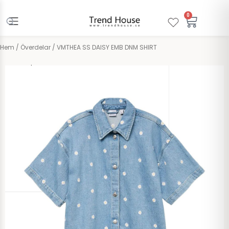
Hoppa
till
0
Varuko
innehåll
Hem
/
Överdelar
/ VMTHEA SS DAISY EMB DNM SHIRT
Vero Moda