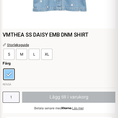
VMTHEA SS DAISY EMB DNM SHIRT
VMTHEA
📏
Storleksguide
SS
S
M
L
XL
DAISY
EMB
Färg
DNM
SHIRT
mängd
RENSA
Lägg till i varukorg
Betala senare med
Läs mer