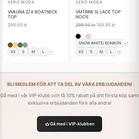
VERO MODA
VERO MODA
var:
är:
299.95 kr.
149.95 kr.
VMLUNA 2/4 BOATNECK
VMTRINE SL LACE TOP
TOP
NOOS
299.95
kr
299.95
kr
149.95
kr
SNOW WHITE/ BONBON
+1
XS
S
M
L
XS
S
M
L
+1
+2
BLI MEDLEM FÖR ATT TA DEL AV VÅRA ERBJUDANDEN!
Gå med i vår VIP-klubb och få 10% rabatt på ditt första köp samt
exklusiva erbjudanden före alla andra!
Gå med i VIP-klubben