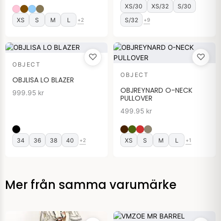
XS/30
XS/32
S/30
XS
S
M
L
S/32
+2
+9
♡
♡
OBJECT
OBJECT
OBJLISA LO BLAZER
OBJREYNARD O-NECK
999.95
kr
PULLOVER
499.95
kr
34
36
38
40
XS
S
M
L
+2
+1
Mer från samma varumärke