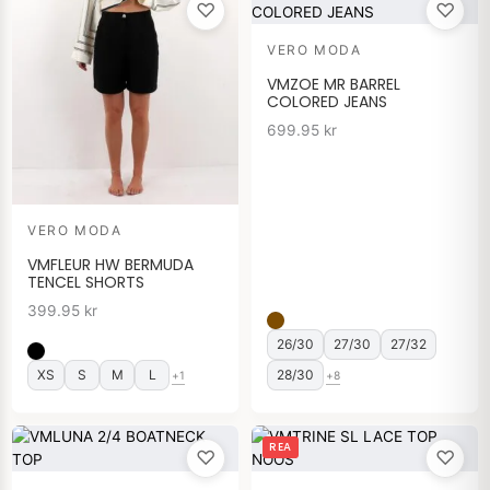
♡
♡
VERO MODA
VMZOE MR BARREL
COLORED JEANS
699.95
kr
VERO MODA
VMFLEUR HW BERMUDA
TENCEL SHORTS
399.95
kr
26/30
27/30
27/32
XS
S
M
L
28/30
+1
+8
Det
Det
REA
♡
♡
ursprungliga
nuvarande
priset
priset