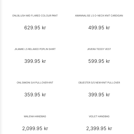
ONLBLUSH MID FLARED COLOUR PANT
AWANNALISE LS O-NECK KNIT CARDIGAN
629.95
kr
499.95
kr
JXJAMIE LS RELAXED POPLIN SHIRT
JXVERA TEDDY VEST
399.95
kr
599.95
kr
ONLSIMONI 3/4 PULLOVER KNT
OBJESTER S/S NEW KNIT PULLOVER
359.95
kr
399.95
kr
MALENA HANDBAG
VIOLET HANDBAG
2,099.95
kr
2,399.95
kr