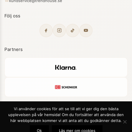
kundservice@trendhouse.se
Följ oss
Partners
Vi använder cookies för att se till att vi ger dig den bästa
upplevelsen på vår hemsida! Om du fortsätter att använda den
© 2026 Trendhouse. Alla rättigheter förbehållna.
här webbplatsen kommer vi att anta att du godkänner detta.
Integritetspolicy
Cookies
Ok
Läs mer om cookies