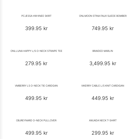
PCJESSA HW KNEE SKIRT
ONLMOON STINA FAUX SUEDE BOMBER
399.95
kr
749.95
kr
ONLLUNA HAPPY L/S O-NECK STRAIPE TEE
BRAIDED MARLIN
279.95
kr
3,499.95
kr
VMBERRY LS O-NECK TIE CARDGAN
VIKERRY CABLE L/S KNIT CARDIGAN
499.95
kr
449.95
kr
OBJREYNARD O-NECK PULLOVER
AWJADA NECK T-SHIRT
499.95
kr
299.95
kr