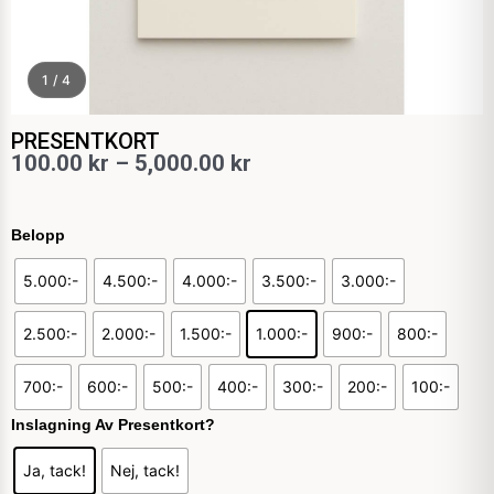
1 / 4
PRESENTKORT
Prisintervall:
100.00
kr
–
5,000.00
kr
100.00 kr
PRESENTKORT
till
Belopp
mängd
5,000.00 kr
5.000:-
4.500:-
4.000:-
3.500:-
3.000:-
2.500:-
2.000:-
1.500:-
1.000:-
900:-
800:-
700:-
600:-
500:-
400:-
300:-
200:-
100:-
Inslagning Av Presentkort?
Ja, tack!
Nej, tack!