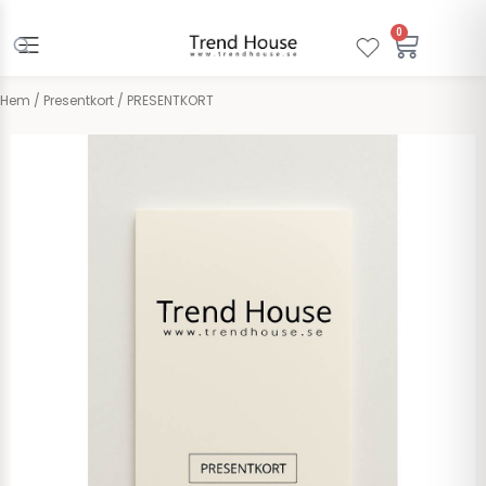
Hoppa
till
0
Varuko
innehåll
Hem
/
Presentkort
/ PRESENTKORT