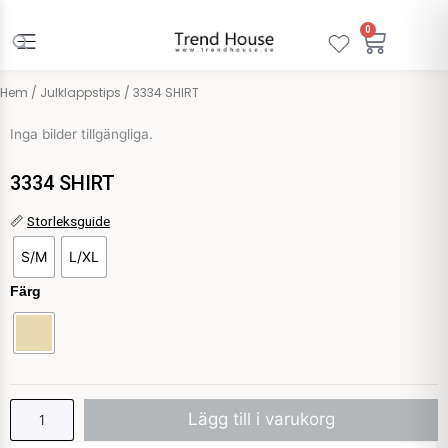
Hoppa
till
0
Varuko
innehåll
Hem
/
Julklappstips
/ 3334 SHIRT
Inga bilder tillgängliga.
3334 SHIRT
3334
📏
Storleksguide
SHIRT
S/M
L/XL
mängd
Färg
Lägg till i varukorg