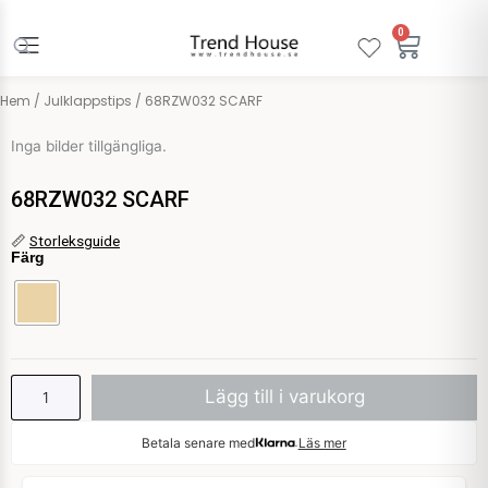
Hoppa
till
0
Varuko
innehåll
Hem
/
Julklappstips
/ 68RZW032 SCARF
Inga bilder tillgängliga.
68RZW032 SCARF
68RZW032
📏
Storleksguide
Färg
SCARF
mängd
Lägg till i varukorg
Betala senare med
Läs mer