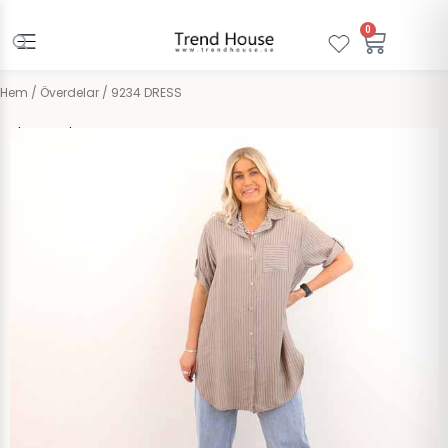
Hoppa
till
0
Varuko
innehåll
Hem
/
Överdelar
/ 9234 DRESS
Chica London