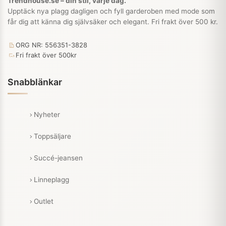
Trendhouse.se – din stil, varje dag.
Upptäck nya plagg dagligen och fyll garderoben med mode som
får dig att känna dig självsäker och elegant. Fri frakt över 500 kr.
ORG NR: 556351-3828
Fri frakt över 500kr
Snabblänkar
Nyheter
Toppsäljare
Succé-jeansen
Linneplagg
Outlet