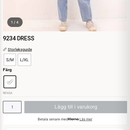
1 / 4
9234 DRESS
9234
📏
Storleksguide
DRESS
S/M
L/XL
mängd
Färg
RENSA
Lägg till i varukorg
Betala senare med
Läs mer