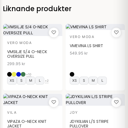
Liknande produkter
♡
♡
VERO MODA
VERO MODA
VMEVINA LS SHIRT
VMSILJE S/4 O-NECK
549.95
kr
OVERSIZE PULL
299.95
kr
+10
XS
S
M
L
XS
S
M
L
+2
♡
♡
VILA
JDY
VIPAZA O-NECK KNIT
JDYKILIAN L/S STRIPE
JACKET
PULLOVER