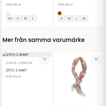
499.96
kr
499.95
kr
XS
S
M
L
S
M
L
XL
Mer från samma varumärke
♡
♡
CHICA LONDON
21172-2 SHIRT
649.95
kr