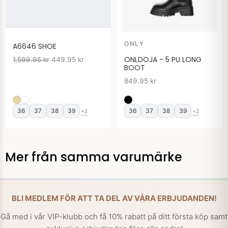
ONLY
A6646 SHOE
ONLDOJA - 5 PU LONG
1,599.95
kr
449.95
kr
BOOT
849.95
kr
36
37
38
39
36
37
38
39
+2
+2
Mer från samma varumärke
BLI MEDLEM FÖR ATT TA DEL AV VÅRA ERBJUDANDEN!
Gå med i vår VIP-klubb och få 10% rabatt på ditt första köp samt