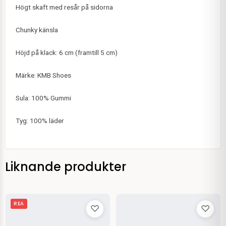
Högt skaft med resår på sidorna
Chunky känsla
Höjd på klack: 6 cm (framtill 5 cm)
Märke: KMB Shoes
Sula: 100% Gummi
Tyg: 100% läder
Liknande produkter
Det
Det
REA
♡
♡
ursprungliga
nuvarande
priset
priset