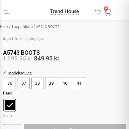
Hoppa
till
0
Varuko
innehåll
Hem
/
Toppsäljare
/ A5743 BOOTS
Inga bilder tillgängliga.
A5743 BOOTS
Det
Det
1,699.95
kr
849.95
kr
ursprungliga
nuvarande
A5743
📏
Storleksguide
priset
priset
BOOTS
36
37
38
39
40
41
var:
är:
mängd
Färg
1,699.95 kr.
849.95 kr.
RENSA