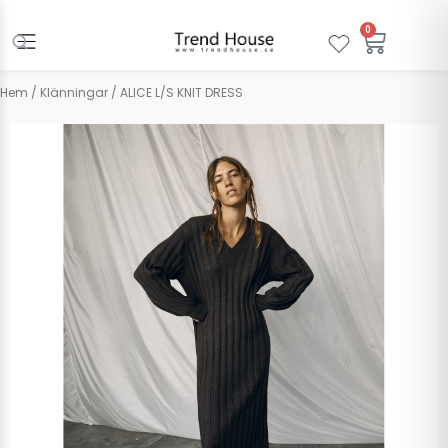
Hoppa
till
0
Varuko
innehåll
Hem
/
Klänningar
/ ALICE L/S KNIT DRESS