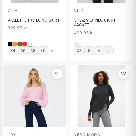
VILA
VILA
VIELLETTE HW LONG SKIRT
VIPAZA O-NECK KNIT
JACKET
399.95
kr
499.96
kr
+8
34
36
38
40
XS
S
M
L
+2
♡
♡
JDY
VERO MODA