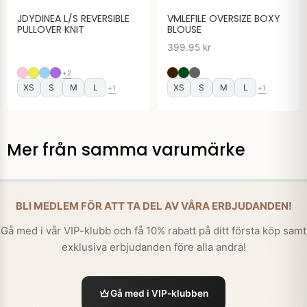
JDYDINEA L/S REVERSIBLE
VMLEFILE OVERSIZE BOXY
PULLOVER KNIT
BLOUSE
399.95
kr
+2
XS
S
M
L
XS
S
M
L
+1
+1
Mer från samma varumärke
BLI MEDLEM FÖR ATT TA DEL AV VÅRA ERBJUDANDEN!
Gå med i vår VIP-klubb och få 10% rabatt på ditt första köp samt
exklusiva erbjudanden före alla andra!
Gå med i VIP-klubben