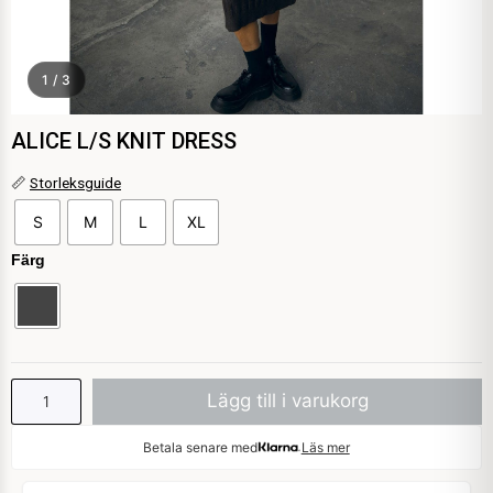
1 / 3
ALICE L/S KNIT DRESS
ALICE
📏
Storleksguide
L/S
S
M
L
XL
KNIT
DRESS
Färg
mängd
Lägg till i varukorg
Betala senare med
Läs mer