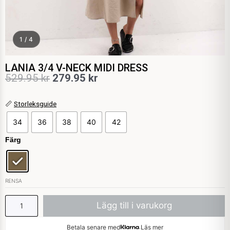
1 / 4
LANIA 3/4 V-NECK MIDI DRESS
Det
Det
529.95
kr
279.95
kr
ursprungliga
nuvarande
LANIA
📏
Storleksguide
priset
priset
3/4
34
36
38
40
42
var:
är:
V-
NECK
Färg
529.95 kr.
279.95 kr.
MIDI
DRESS
mängd
RENSA
Lägg till i varukorg
Betala senare med
Läs mer