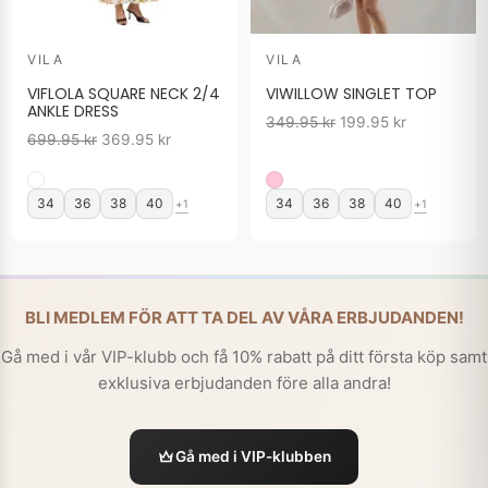
VILA
VILA
VIFLOLA SQUARE NECK 2/4
VIWILLOW SINGLET TOP
ANKLE DRESS
349.95
kr
199.95
kr
699.95
kr
369.95
kr
34
36
38
40
34
36
38
40
+1
+1
BLI MEDLEM FÖR ATT TA DEL AV VÅRA ERBJUDANDEN!
Gå med i vår VIP-klubb och få 10% rabatt på ditt första köp samt
exklusiva erbjudanden före alla andra!
Gå med i VIP-klubben