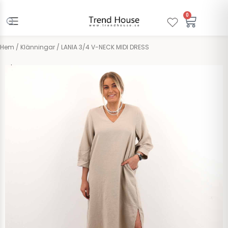
Hoppa
till
0
Varuko
innehåll
Hem
/
Klänningar
/ LANIA 3/4 V-NECK MIDI DRESS
Vila