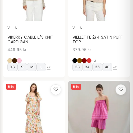
VILA
VILA
VIKERRY CABLE L/S KNIT
VIELLETTE 2/4 SATIN PUFF
CARDIGAN
TOP
449.95
kr
379.95
kr
+2
XS
S
M
L
38
34
36
40
+2
+2
Det
Det
Det
Det
REA
REA
♡
♡
ursprungliga
nuvarande
ursprungliga
nuvarande
priset
priset
priset
priset
var:
är:
var:
är:
699.95 kr.
369.95 kr.
349.95 kr.
199.95 kr.