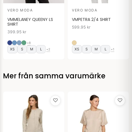
VERO MODA
VERO MODA
VMMELANEY QUEENY LS
VMPETRA 2/4 SHIRT
SHIRT
599.95
kr
399.95
kr
+8
XS
S
M
L
XS
S
M
L
+2
+1
Mer från samma varumärke
♡
♡