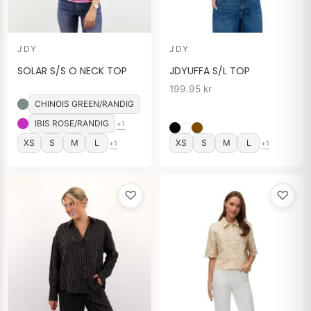
JDY
JDY
SOLAR S/S O NECK TOP
JDYUFFA S/L TOP
199.95
kr
CHINOIS GREEN/RANDIG
IBIS ROSE/RANDIG
+1
XS
S
M
L
XS
S
M
L
+1
+1
♡
♡