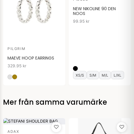
NEW NIKOLINE 90 DEN
NOOS
99.95
kr
PILGRIM
MAEVE HOOP EARRINGS
329.95
kr
XS/S
S/M
M/L
L/XL
Mer från samma varumärke
♡
♡
ADAX