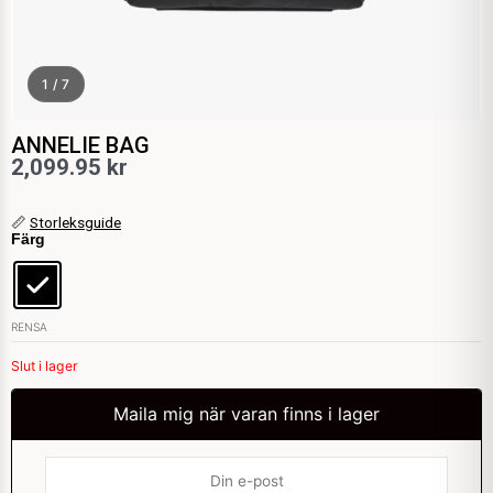
1 / 7
ANNELIE BAG
2,099.95
kr
ANNELIE
📏
Storleksguide
Färg
BAG
mängd
RENSA
Slut i lager
Maila mig när varan finns i lager