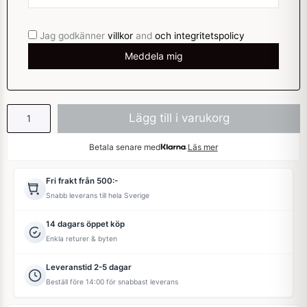
Jag godkänner
villkor
and
och integritetspolicy
Lägg till i varukorg
Betala senare med
Läs mer
Fri frakt från 500:-
Snabb leverans till hela Sverige
14 dagars öppet köp
Enkla returer & byten
Leveranstid 2-5 dagar
Beställ före 14:00 för snabbast leverans