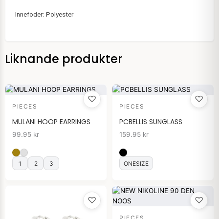
Innefoder: Polyester
Liknande produkter
♡
♡
PIECES
PIECES
MULANI HOOP EARRINGS
PCBELLIS SUNGLASS
99.95
kr
159.95
kr
1
2
3
ONESIZE
♡
♡
PIECES