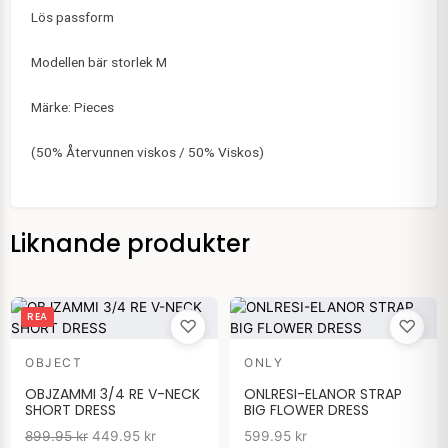
Lös passform
Modellen bär storlek M
Märke: Pieces
(50% Återvunnen viskos / 50% Viskos)
Liknande produkter
Det
Det
REA
♡
♡
ursprungliga
nuvarande
priset
priset
OBJECT
ONLY
var:
är:
899.95 kr.
449.95 kr.
OBJZAMMI 3/4 RE V-NECK
ONLRESI-ELANOR STRAP
SHORT DRESS
BIG FLOWER DRESS
899.95
kr
449.95
kr
599.95
kr