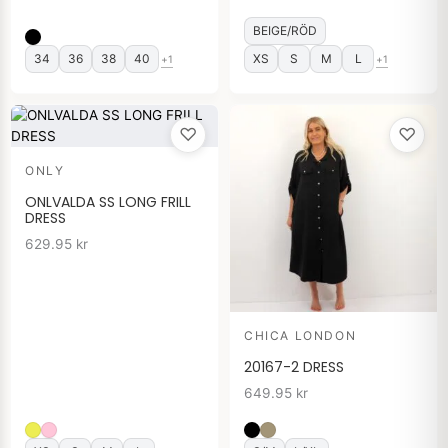
BEIGE/RÖD
34
36
38
40
XS
S
M
L
+1
+1
♡
♡
ONLY
ONLVALDA SS LONG FRILL
DRESS
629.95
kr
CHICA LONDON
20167-2 DRESS
649.95
kr