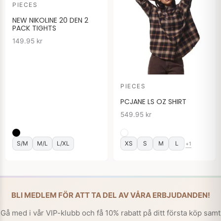
PIECES
NEW NIKOLINE 20 DEN 2
PACK TIGHTS
149.95
kr
PIECES
PCJANE LS OZ SHIRT
549.95
kr
S/M
M/L
L/XL
XS
S
M
L
+1
BLI MEDLEM FÖR ATT TA DEL AV VÅRA ERBJUDANDEN!
Gå med i vår VIP-klubb och få 10% rabatt på ditt första köp samt