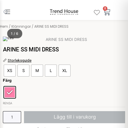
Hoppa
till
0
Varuko
innehåll
Hem
/
Klänningar
/ ARINE SS MIDI DRESS
1 / 6
Pieces
ARINE SS MIDI DRESS
ARINE
📏
Storleksguide
SS
XS
S
M
L
XL
MIDI
DRESS
Färg
mängd
RENSA
Lägg till i varukorg