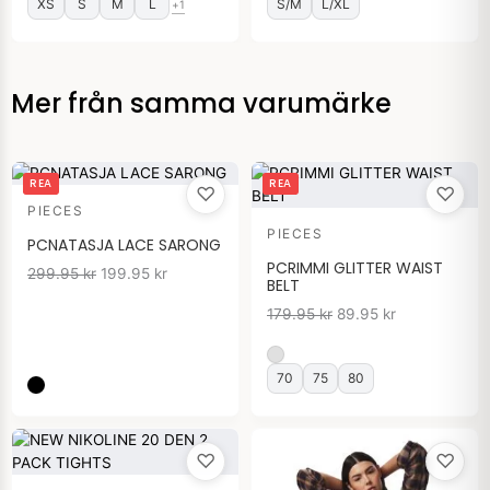
XS
S
M
L
S/M
L/XL
+1
Mer från samma varumärke
Det
Det
Det
Det
REA
REA
♡
♡
ursprungliga
nuvarande
ursprungliga
nuvarande
PIECES
priset
priset
priset
priset
PIECES
var:
är:
var:
är:
PCNATASJA LACE SARONG
299.95 kr.
199.95 kr.
179.95 kr.
89.95 kr.
PCRIMMI GLITTER WAIST
299.95
kr
199.95
kr
BELT
179.95
kr
89.95
kr
70
75
80
♡
♡