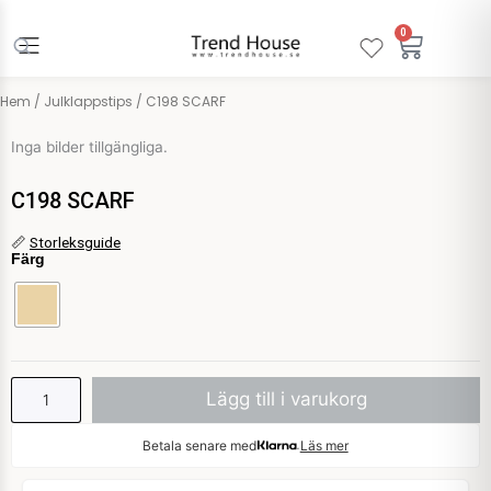
Hoppa
till
0
Varuko
innehåll
Hem
/
Julklappstips
/ C198 SCARF
Inga bilder tillgängliga.
C198 SCARF
C198
📏
Storleksguide
Färg
SCARF
mängd
Lägg till i varukorg
Betala senare med
Läs mer