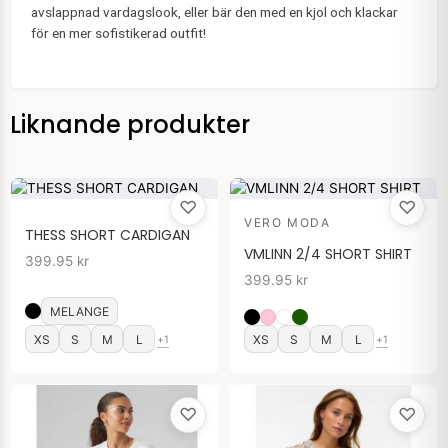
avslappnad vardagslook, eller bär den med en kjol och klackar
för en mer sofistikerad outfit!
Liknande produkter
♡
♡
VERO MODA
THESS SHORT CARDIGAN
VMLINN 2/4 SHORT SHIRT
399.95
kr
399.95
kr
MELANGE
XS
S
M
L
XS
S
M
L
+1
+1
♡
♡