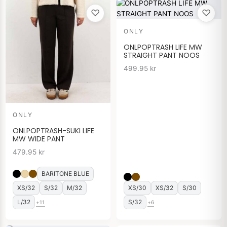
♡
♡
ONLY
ONLPOPTRASH LIFE MW
STRAIGHT PANT NOOS
499.95
kr
ONLY
ONLPOPTRASH-SUKI LIFE
MW WIDE PANT
479.95
kr
BARITONE BLUE
XS/32
S/32
M/32
XS/30
XS/32
S/30
L/32
S/32
+11
+6