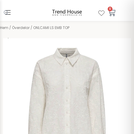
Hoppa
till
0
Varuko
innehåll
Hem
/
Överdelar
/ ONLCAMI LS EMB TOP
Only