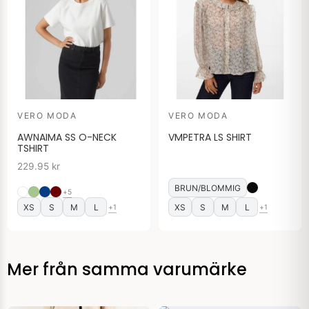
VERO MODA
VERO MODA
AWNAIMA SS O-NECK
VMPETRA LS SHIRT
TSHIRT
229.95
kr
BRUN/BLOMMIG
+5
XS
S
M
L
XS
S
M
L
+1
+1
Mer från samma varumärke