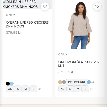
♡
♡
ONLY
ONLRAIN LIFE REG KNICKERS
DNM NOOS
379.95
kr
ONLY
ONLSIMONI 3/4 PULLOVER
KNT
359.95
kr
POTPOURRI
+7
XS
S
M
L
XS
S
M
L
+2
+1