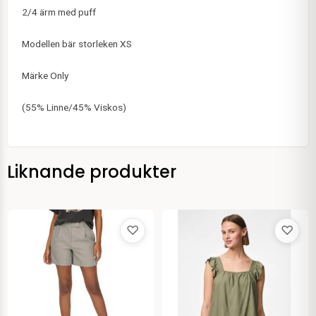
2/4 ärm med puff
Modellen bär storleken XS
Märke Only
(55% Linne/45% Viskos)
Liknande produkter
♡
♡