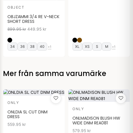
OBJECT
OBJZAMMI 3/4 RE V-NECK
SHORT DRESS
899.95
kr
449.95
kr
34
36
38
40
XL
XS
S
M
+1
+1
Mer från samma varumärke
♡
♡
ONLY
ONLY
ONLDIA SL CUT DNM
DRESS
ONLMADISON BLUSH HW
WIDE DNM REA081
559.95
kr
579.95
kr