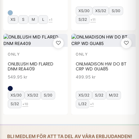
XS/30
XS/32
S/30
XS
S
M
L
S/32
+1
+11
♡
♡
ONLY
ONLY
ONLBLUSH MID FLARED
ONLMADISON HW DO BT
DNM REA409
CRP WD GUA85
549.95
kr
499.95
kr
XS/30
XS/32
S/30
XS/32
S/32
M/32
S/32
L/32
+10
+1
BLI MEDLEM FÖR ATT TA DEL AV VÅRA ERBJUDANDEN!