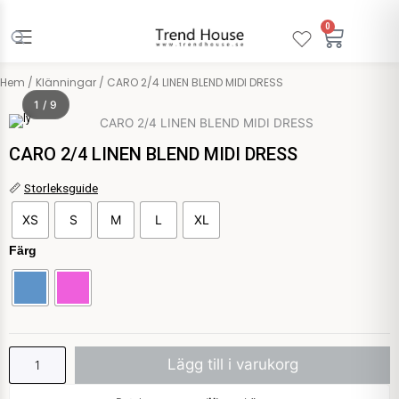
Hoppa
till
0
Varuko
innehåll
Hem
/
Klänningar
/ CARO 2/4 LINEN BLEND MIDI DRESS
1 / 9
Only
CARO 2/4 LINEN BLEND MIDI DRESS
CARO
📏
Storleksguide
2/4
XS
S
M
L
XL
LINEN
BLEND
Färg
MIDI
DRESS
mängd
Lägg till i varukorg