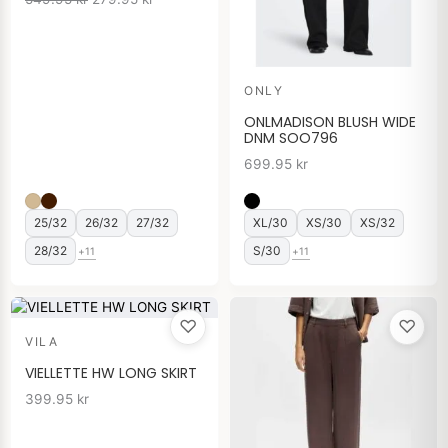
ONLY
ONLMADISON BLUSH WIDE
DNM SOO796
699.95
kr
25/32
26/32
27/32
XL/30
XS/30
XS/32
28/32
S/30
+11
+11
♡
♡
VILA
VIELLETTE HW LONG SKIRT
399.95
kr