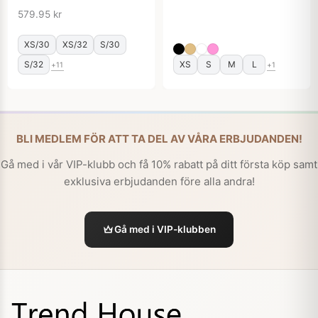
579.95
kr
XS/30
XS/32
S/30
S/32
XS
S
M
L
+11
+1
BLI MEDLEM FÖR ATT TA DEL AV VÅRA ERBJUDANDEN!
Gå med i vår VIP-klubb och få 10% rabatt på ditt första köp samt
exklusiva erbjudanden före alla andra!
Gå med i VIP-klubben