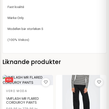
Fast kvalité
Märke Only
Modellen bär storleken S
(100% Viskos)
Liknande produkter
Det
Det
REA
♡
♡
ursprungliga
nuvarande
priset
priset
VERO MODA
var:
är:
549.95 kr.
279.95 kr.
VMFLASH MR FLARED
CORDUROY PANTS
549.95
kr
279.95
kr