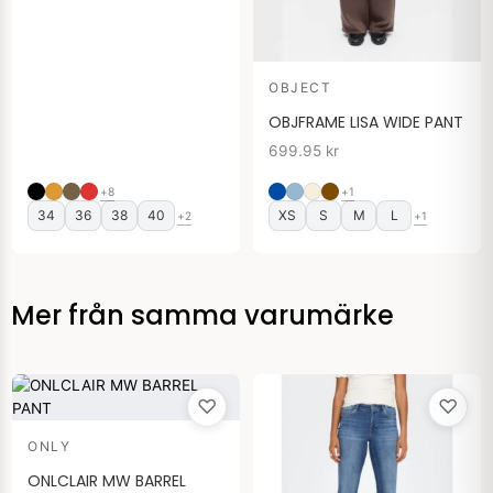
OBJECT
OBJFRAME LISA WIDE PANT
699.95
kr
+8
+1
34
36
38
40
XS
S
M
L
+2
+1
Mer från samma varumärke
♡
♡
ONLY
ONLCLAIR MW BARREL