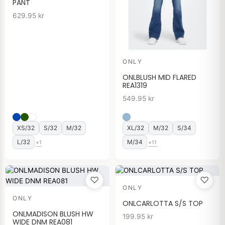
PANT
629.95
kr
ONLY
ONLBLUSH MID FLARED
REA1319
549.95
kr
XS/32
S/32
M/32
XL/32
M/32
S/34
L/32
M/34
+1
+11
♡
♡
ONLY
ONLY
ONLCARLOTTA S/S TOP
ONLMADISON BLUSH HW
199.95
kr
WIDE DNM REA081