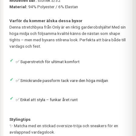
Modellen bär:
storlek S/32
Material:
94% Polyester / 6% Elastan
Varför du kommer älska dessa byxor
Denna stretchbyxa från Only är en riktig garderobshjälte! Med sin
höga midja och följsamma kvalité känns de nästan som shape
tights – men med byxans stilrena look. Perfekta att bära både till
vardags och fest.
✅ Superstretch för ultimat komfort
✅ Smickrande passform tack vare den höga midjan
✅ Enkel att styla – funkar året runt
Stylingtips
✨ Matcha med en stickad oversize-tröja och sneakers för en
avslappnad vardagslook.