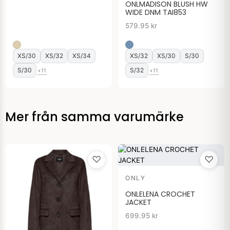
ONLMADISON BLUSH HW
WIDE DNM TAI853
579.95
kr
XS/30
XS/32
XS/34
XS/32
XS/30
S/30
S/30
S/32
+11
+11
Mer från samma varumärke
♡
♡
ONLY
ONLELENA CROCHET
JACKET
699.95
kr