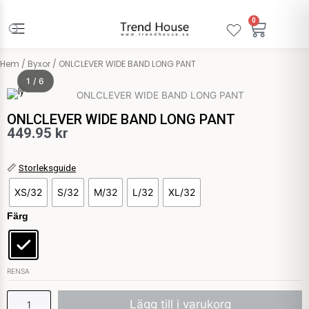
Hoppa
till
0
Varuko
innehåll
Hem
/
Byxor
/ ONLCLEVER WIDE BAND LONG PANT
1 / 6
Only
ONLCLEVER WIDE BAND LONG PANT
449.95
kr
ONLCLEVER
📏
Storleksguide
WIDE
XS/32
S/32
M/32
L/32
XL/32
BAND
LONG
Färg
PANT
mängd
RENSA
Lägg till i varukorg