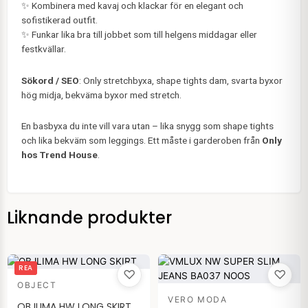
✨ Kombinera med kavaj och klackar för en elegant och
sofistikerad outfit.
✨ Funkar lika bra till jobbet som till helgens middagar eller
festkvällar.
Sökord / SEO
: Only stretchbyxa, shape tights dam, svarta byxor
hög midja, bekväma byxor med stretch.
En basbyxa du inte vill vara utan – lika snygg som shape tights
och lika bekväm som leggings. Ett måste i garderoben från
Only
hos Trend House
.
Liknande produkter
Det
Det
REA
♡
♡
ursprungliga
nuvarande
OBJECT
priset
priset
VERO MODA
var:
är:
OBJLIMA HW LONG SKIRT