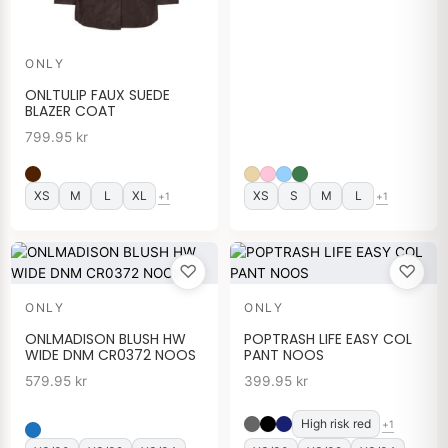
ONLY
ONLTULIP FAUX SUEDE
BLAZER COAT
799.95
kr
XS
M
L
XL
XS
S
M
L
+1
+1
♡
♡
ONLY
ONLY
ONLMADISON BLUSH HW
POPTRASH LIFE EASY COL
WIDE DNM CR0372 NOOS
PANT NOOS
579.95
kr
399.95
kr
High risk red
+1