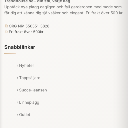
Trendhouse.se – din stil, varje dag.
Upptäck nya plagg dagligen och fyll garderoben med mode som
får dig att känna dig självsäker och elegant. Fri frakt över 500 kr.
ORG NR: 556351-3828
Fri frakt över 500kr
Snabblänkar
Nyheter
Toppsäljare
Succé-jeansen
Linneplagg
Outlet