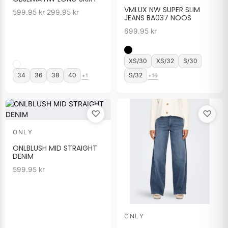
599.95 kr.
299.95 kr.
VMLUX NW SUPER SLIM
599.95
kr
299.95
kr
JEANS BA037 NOOS
699.95
kr
XS/30
XS/32
S/30
34
36
38
40
S/32
+1
+16
♡
♡
ONLY
ONLBLUSH MID STRAIGHT
DENIM
599.95
kr
ONLY