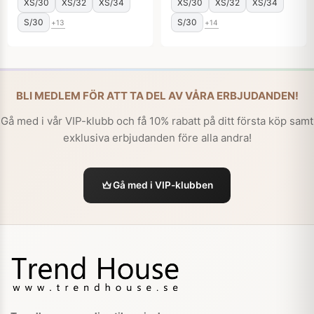
XS/30
XS/32
XS/34
XS/30
XS/32
XS/34
S/30
S/30
+13
+14
BLI MEDLEM FÖR ATT TA DEL AV VÅRA ERBJUDANDEN!
Gå med i vår VIP-klubb och få 10% rabatt på ditt första köp samt
exklusiva erbjudanden före alla andra!
Gå med i VIP-klubben