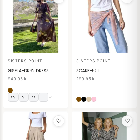
SISTERS POINT
SISTERS POINT
GISELA-DR32 DRESS
SCARF-501
949.95
kr
299.95
kr
XS
S
M
L
+1
♡
♡