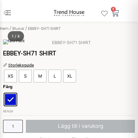
Hoppa
till
0
Varuko
innehåll
Hem
/
Blusar
/ EBBEY-SH71 SHIRT
1 / 4
Sisters Point
EBBEY-SH71 SHIRT
EBBEY-
📏
Storleksguide
SH71
XS
S
M
L
XL
SHIRT
mängd
Färg
RENSA
Lägg till i varukorg