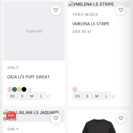
♡
♡
VERO MODA
VMELENA LS STRIPE
Ingen bild
549.95
kr
ONLY
DIDA L/S PUFF SWEAT
+2
XS
S
M
L
XS
S
M
L
+1
+1
Det
Det
REA
♡
♡
ursprungliga
nuvarande
priset
priset
ONLY
var:
är: