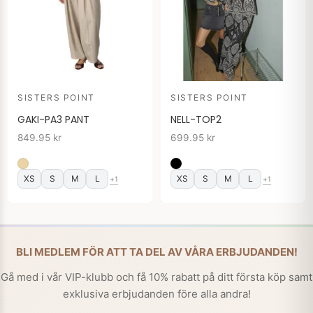
SISTERS POINT
SISTERS POINT
GAKI-PA3 PANT
NELL-TOP2
849.95
kr
699.95
kr
XS
S
M
L
XS
S
M
L
+1
+1
BLI MEDLEM FÖR ATT TA DEL AV VÅRA ERBJUDANDEN!
Gå med i vår VIP-klubb och få 10% rabatt på ditt första köp samt
exklusiva erbjudanden före alla andra!