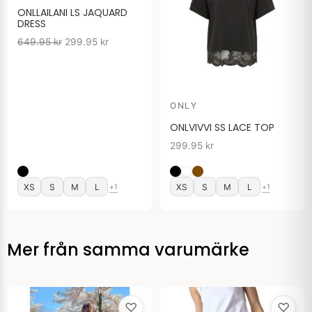
649.95 kr.
299.95 kr.
ONLLAILANI LS JAQUARD
DRESS
649.95
kr
299.95
kr
ONLY
ONLVIVVI SS LACE TOP
299.95
kr
XS
S
M
L
XS
S
M
L
+1
+1
Mer från samma varumärke
♡
♡