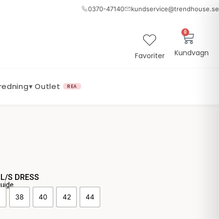
0370-47140
kundservice@trendhouse.se
0
Varuk
Kundvagn
Favoriter
nredning
▾
Outlet
REA
 L/S DRESS
guide
6
38
40
42
44