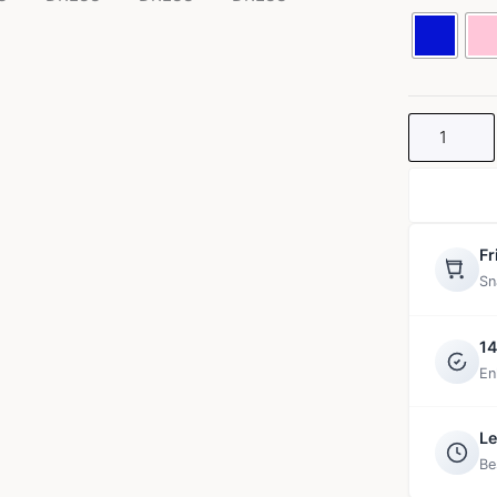
DRESS
mängd
Fr
Sn
14
En
Le
Be