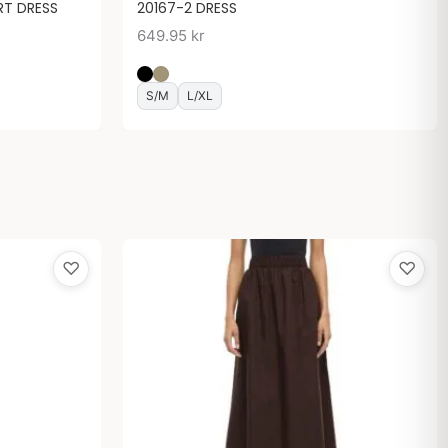
RT DRESS
20167-2 DRESS
649.95
kr
S/M
L/XL
♡
♡
de
r.