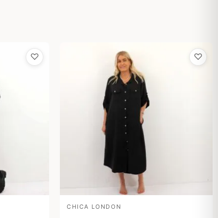
♡
♡
de
.
CHICA LONDON