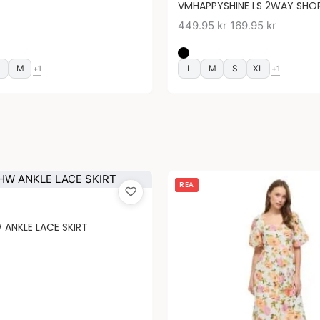
VMHAPPYSHINE LS 2WAY SHO
449.95
kr
169.95
kr
M
L
M
S
XL
+1
+1
Det
Det
REA
♡
ursprungliga
nuvaran
priset
priset
 ANKLE LACE SKIRT
var:
är:
699.95 kr.
369.95 k