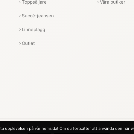
Toppsäljare
Våra butiker
Succé-jeansen
Linneplagg
Outlet
 bästa upplevelsen på vår hemsida! Om du fortsätter att använda den här