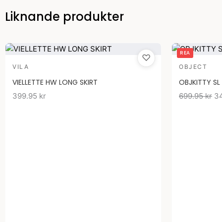
Liknande produkter
De
REA
♡
ur
VILA
OBJECT
pr
VIELLETTE HW LONG SKIRT
OBJKITTY SL 
va
399.95
kr
699.95
kr
69
3