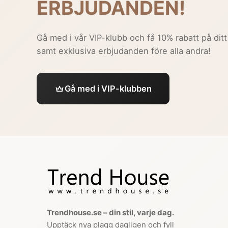
ERBJUDANDEN!
Gå med i vår VIP-klubb och få 10% rabatt på ditt
samt exklusiva erbjudanden före alla andra!
Gå med i VIP-klubben
Trendhouse.se – din stil, varje dag.
Upptäck nya plagg dagligen och fyll