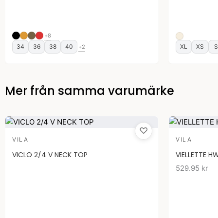
+8
34
36
38
40
XL
XS
S
+2
Mer från samma varumärke
♡
VILA
VILA
VICLO 2/4 V NECK TOP
VIELLETTE HW
529.95
kr