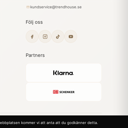
kundservice@trendhouse.se
Följ oss
Partners
 webbplatsen kommer vi att anta att du godkänner detta.