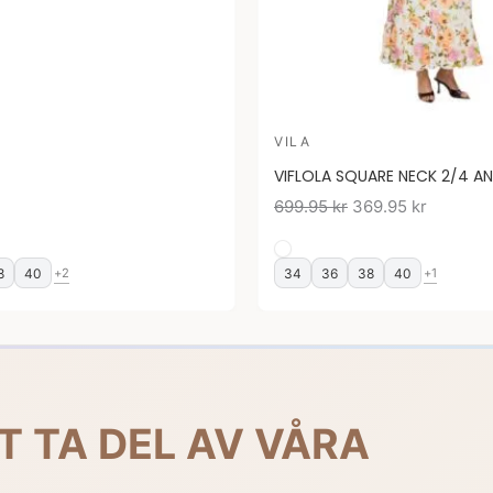
VILA
VIFLOLA SQUARE NECK 2/4 AN
699.95
kr
369.95
kr
8
40
34
36
38
40
+2
+1
T TA DEL AV VÅRA