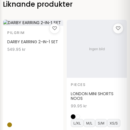
Liknande produkter
♡
♡
PILGRIM
DARBY EARRING 2-IN-1 SET
Ingen bild
549.95
kr
PIECES
LONDON MINI SHORTS
NOOS
99.95
kr
L/XL
M/L
S/M
XS/S