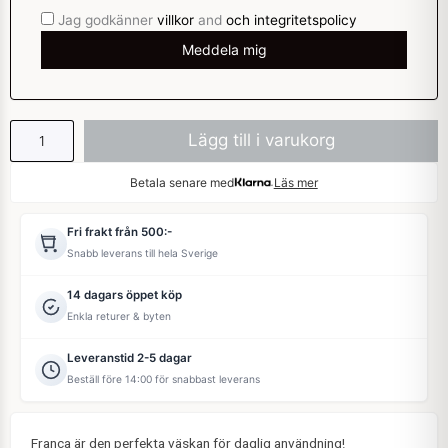
Jag godkänner
villkor
and
och integritetspolicy
Lägg till i varukorg
Betala senare med
Läs mer
Fri frakt från 500:-
Snabb leverans till hela Sverige
14 dagars öppet köp
Enkla returer & byten
Leveranstid 2-5 dagar
Beställ före 14:00 för snabbast leverans
Franca är den perfekta väskan för daglig användning!