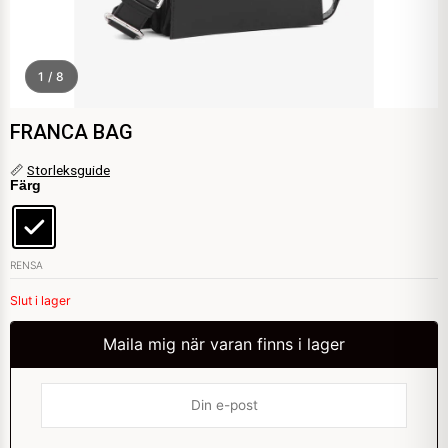
1 / 8
FRANCA BAG
FRANCA
📏
Storleksguide
Färg
BAG
mängd
RENSA
Slut i lager
Maila mig när varan finns i lager