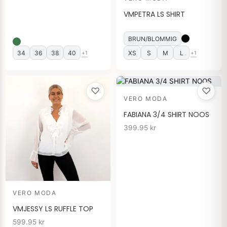
VMPETRA LS SHIRT
BRUN/BLOMMIG
34
36
38
40
XS
S
M
L
+1
+1
♡
♡
VERO MODA
FABIANA 3/4 SHIRT NOOS
399.95
kr
VERO MODA
VMJESSY LS RUFFLE TOP
599.95
kr