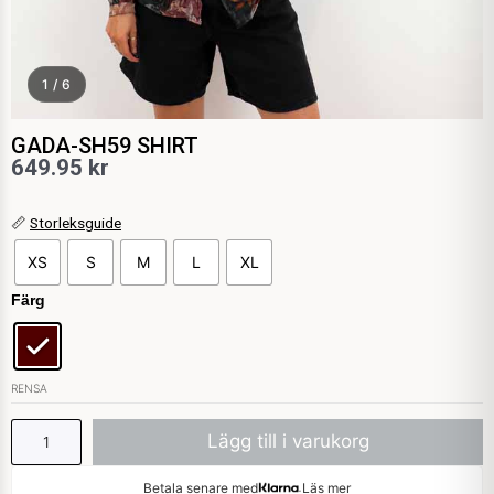
1 / 6
GADA-SH59 SHIRT
649.95
kr
GADA-
📏
Storleksguide
SH59
XS
S
M
L
XL
SHIRT
mängd
Färg
RENSA
Lägg till i varukorg
Betala senare med
Läs mer