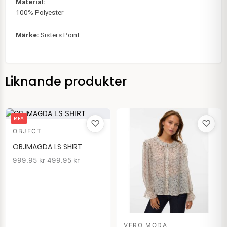
Material:
100% Polyester
Märke:
Sisters Point
Liknande produkter
Det
Det
REA
♡
♡
ursprungliga
nuvarande
OBJECT
priset
priset
var:
är:
OBJMAGDA LS SHIRT
999.95 kr.
499.95 kr.
999.95
kr
499.95
kr
VERO MODA