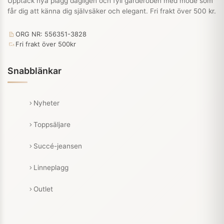
Upptäck nya plagg dagligen och fyll garderoben med mode som
får dig att känna dig självsäker och elegant. Fri frakt över 500 kr.
ORG NR: 556351-3828
Fri frakt över 500kr
Snabblänkar
Nyheter
Toppsäljare
Succé-jeansen
Linneplagg
Outlet