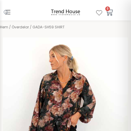
Hoppa
till
0
Varuko
innehåll
Hem
/
Överdelar
/ GADA-SH59 SHIRT
Sisters Point