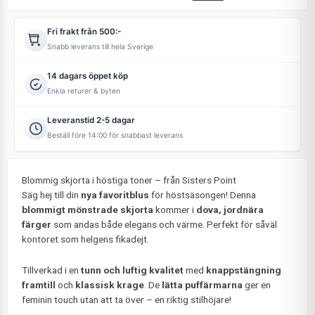
Fri frakt från 500:-
Snabb leverans till hela Sverige
14 dagars öppet köp
Enkla returer & byten
Leveranstid 2-5 dagar
Beställ före 14:00 för snabbast leverans
Blommig skjorta i höstiga toner – från Sisters Point
Säg hej till din
nya favoritblus
för höstsäsongen! Denna
blommigt mönstrade skjorta
kommer i
dova, jordnära
färger
som andas både elegans och värme. Perfekt för såväl
kontoret som helgens fikadejt.
Tillverkad i en
tunn och luftig kvalitet
med
knappstängning
framtill
och
klassisk krage
. De
lätta puffärmarna
ger en
feminin touch utan att ta över – en riktig stilhöjare!