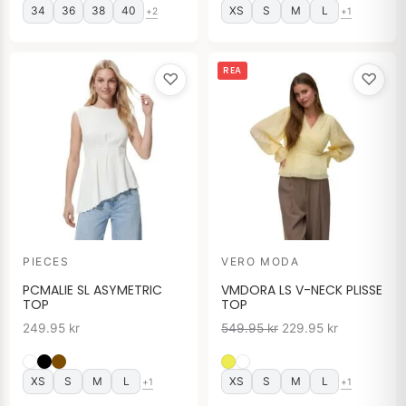
34
36
38
40
XS
S
M
L
+2
+1
Det
Det
REA
♡
♡
ursprungliga
nuvarande
priset
priset
var:
är:
549.95 kr.
229.95 kr.
PIECES
VERO MODA
PCMALIE SL ASYMETRIC
VMDORA LS V-NECK PLISSE
TOP
TOP
249.95
kr
549.95
kr
229.95
kr
XS
S
M
L
XS
S
M
L
+1
+1