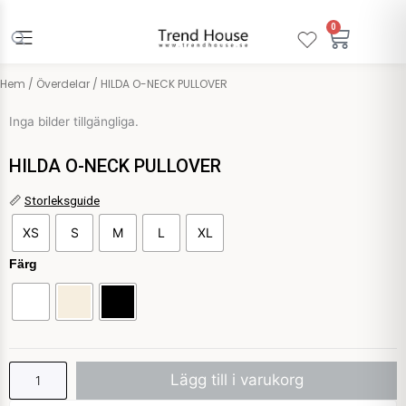
Hoppa
till
0
Varuko
innehåll
Hem
/
Överdelar
/ HILDA O-NECK PULLOVER
Inga bilder tillgängliga.
HILDA O-NECK PULLOVER
HILDA
📏
Storleksguide
O-
XS
S
M
L
XL
NECK
PULLOVER
Färg
mängd
Lägg till i varukorg