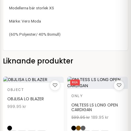
Modellerna bär storlek XS
Märke: Vero Moda
(60% Polyester/ 40% Bomull)
Liknande produkter
Det
Det
REA
♡
♡
ursprungliga
nuvarande
OBJECT
priset
priset
ONLY
var:
är:
OBJLISA LO BLAZER
599.95 kr.
189.95 kr.
ONLTESS LS LONG OPEN
999.95
kr
CARDIGAN
599.95
kr
189.95
kr