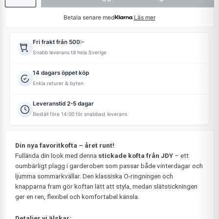
Betala senare med
Läs mer
Fri frakt från 500:-
Snabb leverans till hela Sverige
14 dagars öppet köp
Enkla returer & byten
Leveranstid 2-5 dagar
Beställ före 14:00 för snabbast leverans
Din nya favoritkofta – året runt!
Fullända din look med denna
stickade kofta från JDY
– ett
oumbärligt plagg i garderoben som passar både vinterdagar och
ljumma sommarkvällar. Den klassiska O-ringningen och
knapparna fram gör koftan lätt att styla, medan slätstickningen
ger en ren, flexibel och komfortabel känsla.
Detaljer vi älskar: