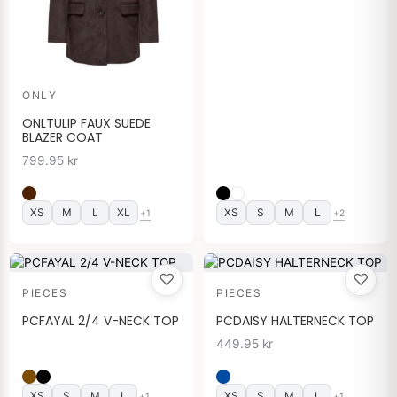
ONLY
ONLTULIP FAUX SUEDE
BLAZER COAT
799.95
kr
XS
M
L
XL
XS
S
M
L
+1
+2
♡
♡
PIECES
PIECES
PCFAYAL 2/4 V-NECK TOP
PCDAISY HALTERNECK TOP
449.95
kr
XS
S
M
L
XS
S
M
L
+1
+1