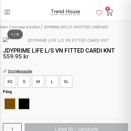
Hoppa
till
0
Varuko
innehåll
Hem
/
Kavajer & Koftor
/ JDYPRIME LIFE L/S VN FITTED CARDI KNT
1 / 9
JDY
JDYPRIME LIFE L/S VN FITTED CARDI KNT
559.95
kr
JDYPRIME
📏
Storleksguide
LIFE
XS
S
M
L
XL
L/S
VN
Färg
FITTED
CARDI
KNT
mängd
Lägg till i varukorg