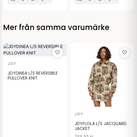
Mer från samma varumärke
♡
♡
JDY
JDYDINEA L/S REVERSIBLE
PULLOVER KNIT
JDY
JDYFLOLA L/S JACQUARD
JACKET
749.95
kr