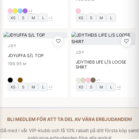
+2
XS
S
M
L
XS
S
M
L
+1
♡
♡
JDY
JDY
JDYUFFA S/L TOP
JDYTHEIS LIFE L/S LOOSE
199.95
kr
SHIRT
+1
XS
S
M
L
XS
S
M
L
+1
+2
BLI MEDLEM FÖR ATT TA DEL AV VÅRA ERBJUDANDEN!
Gå med i vår VIP-klubb och få 10% rabatt på ditt första köp samt
exklusiva erbjudanden före alla andra!