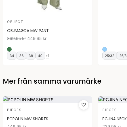
OBJECT
OBJMAGDA MW PANT
899.95
kr
449.95
kr
34
36
38
40
25/32
26/3
+1
Mer från samma varumärke
♡
PIECES
PIECES
PCPOLIN MW SHORTS
PCJINA NEC
449.95
kr
229.95
kr