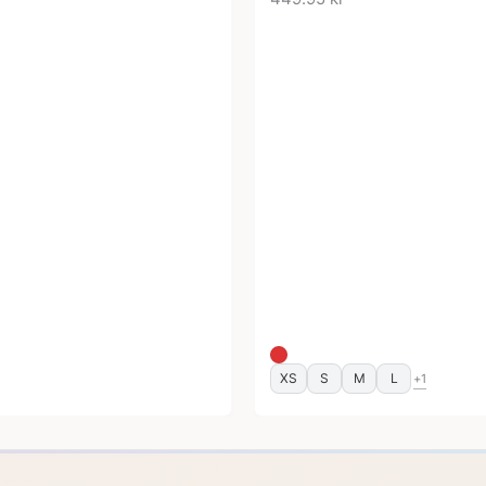
XS
S
M
L
+1