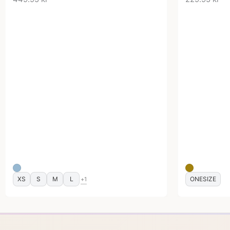
XS
S
M
L
ONESIZE
+1