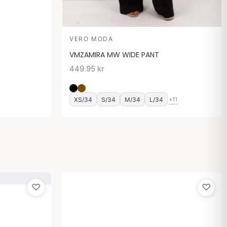
VERO MODA
VMZAMIRA MW WIDE PANT
449.95
kr
XS/34
S/34
M/34
L/34
+11
♡
♡