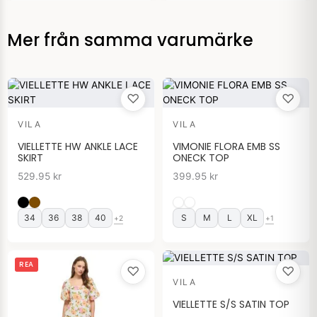
Mer från samma varumärke
♡
♡
VILA
VILA
VIELLETTE HW ANKLE LACE
VIMONIE FLORA EMB SS
SKIRT
ONECK TOP
529.95
kr
399.95
kr
34
36
38
40
S
M
L
XL
+2
+1
Det
Det
REA
♡
♡
ursprungliga
nuvarande
VILA
priset
priset
var:
är:
VIELLETTE S/S SATIN TOP
699.95 kr.
369.95 kr.