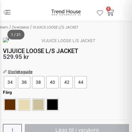
Hoppa
till
0
Varuko
innehåll
Hem
/
Överdelar
/ VIJUICE LOOSE L/S JACKET
1 / 21
Vila
VIJUICE LOOSE L/S JACKET
529.95
kr
VIJUICE
📏
Storleksguide
LOOSE
34
36
38
40
42
44
L/S
JACKET
Färg
mängd
Lägg till i varukorg