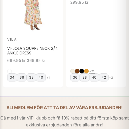
299.95
kr
VILA
VIFLOLA SQUARE NECK 2/4
ANKLE DRESS
699.95
kr
369.95
kr
+21
34
36
38
40
36
38
40
42
+1
+2
BLI MEDLEM FÖR ATT TA DEL AV VÅRA ERBJUDANDEN!
Gå med i vår VIP-klubb och få 10% rabatt på ditt första köp samt
exklusiva erbjudanden före alla andra!