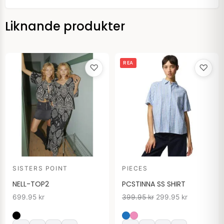
Liknande produkter
Det
Det
REA
♡
♡
ursprungliga
nuvarande
priset
priset
var:
är:
399.95 kr.
299.95 kr.
SISTERS POINT
PIECES
NELL-TOP2
PCSTINNA SS SHIRT
699.95
kr
399.95
kr
299.95
kr