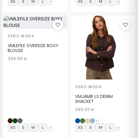
XS
S
M
L
XS
S
M
L
+1
+2
♡
♡
VERO MODA
VMLEFILE OVERSIZE BOXY
BLOUSE
399.95
kr
VERO MODA
VMJAMIE LS DENIM
SHACKET
549.95
kr
+7
XS
S
M
L
XS
S
M
L
+1
+1