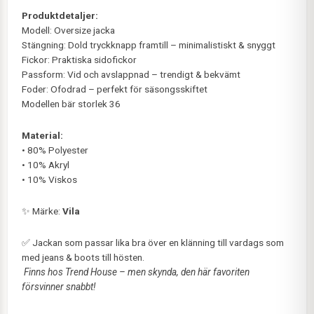
Produktdetaljer:
Modell: Oversize jacka
Stängning: Dold tryckknapp framtill – minimalistiskt & snyggt
Fickor: Praktiska sidofickor
Passform: Vid och avslappnad – trendigt & bekvämt
Foder: Ofodrad – perfekt för säsongsskiftet
Modellen bär storlek 36
Material:
• 80% Polyester
• 10% Akryl
• 10% Viskos
✨ Märke:
Vila
✅ Jackan som passar lika bra över en klänning till vardags som
med jeans & boots till hösten.
️
Finns hos Trend House – men skynda, den här favoriten
försvinner snabbt!