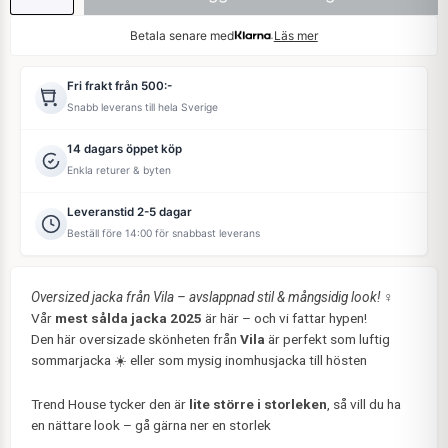
Betala senare med
Läs mer
Fri frakt från 500:-
Snabb leverans till hela Sverige
14 dagars öppet köp
Enkla returer & byten
Leveranstid 2-5 dagar
Beställ före 14:00 för snabbast leverans
Oversized jacka från Vila – avslappnad stil & mångsidig look!
‍♀️
Vår
mest sålda jacka 2025
är här – och vi fattar hypen!
Den här oversizade skönheten från
Vila
är perfekt som luftig
sommarjacka ☀️ eller som mysig inomhusjacka till hösten
Trend House tycker den är
lite större i storleken
, så vill du ha
en nättare look – gå gärna ner en storlek