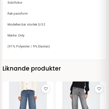
Sidofickor
Rak passform
Modellen bär storlek S/32
Märke: Only
(91% Polyester / 9% Elastan)
Liknande produkter
♡
♡