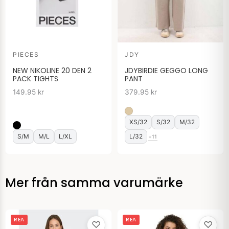
PIECES
JDY
NEW NIKOLINE 20 DEN 2
JDYBIRDIE GEGGO LONG
PACK TIGHTS
PANT
149.95
kr
379.95
kr
XS/32
S/32
M/32
S/M
M/L
L/XL
L/32
+11
Mer från samma varumärke
Det
Det
Det
Det
REA
REA
♡
♡
ursprungliga
nuvarande
ursprungliga
nuvarande