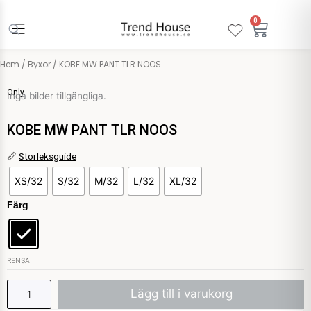
Hoppa
till
0
Varuko
innehåll
Hem
/
Byxor
/ KOBE MW PANT TLR NOOS
Only
Inga bilder tillgängliga.
KOBE MW PANT TLR NOOS
KOBE
📏
Storleksguide
MW
XS/32
S/32
M/32
L/32
XL/32
PANT
TLR
Färg
NOOS
mängd
RENSA
Lägg till i varukorg