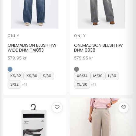
ONLY
ONLY
ONLMADISON BLUSH HW
ONLMADISON BLUSH HW
WIDE DNM TAI853
DNM 0938
579.95
kr
579.95
kr
XS/32
XS/30
S/30
XS/34
M/30
L/30
S/32
XL/30
+11
+11
♡
♡