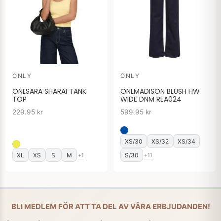
ONLY
ONLY
ONLSARA SHARAI TANK
ONLMADISON BLUSH HW
TOP
WIDE DNM REA024
229.95
kr
599.95
kr
XS/30
XS/32
XS/34
XL
XS
S
M
S/30
+1
+11
BLI MEDLEM FÖR ATT TA DEL AV VÅRA ERBJUDANDEN!