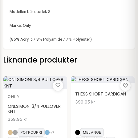
Modellen bär storlek S
Märke: Only
(85% Acrylic / 8% Polyamide / 7% Polyester)
Liknande produkter
♡
♡
THESS SHORT CARDIGAN
ONLY
399.95
kr
ONLSIMONI 3/4 PULLOVER
KNT
359.95
kr
POTPOURRI
MELANGE
+7