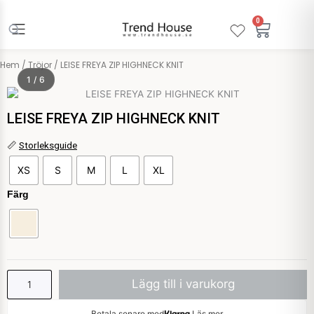
Hoppa
till
0
Varuko
innehåll
Hem
/
Tröjor
/ LEISE FREYA ZIP HIGHNECK KNIT
1 / 6
LEISE FREYA ZIP HIGHNECK KNIT
LEISE
📏
Storleksguide
FREYA
XS
S
M
L
XL
ZIP
HIGHNECK
Färg
KNIT
mängd
Lägg till i varukorg
Betala senare med
Läs mer