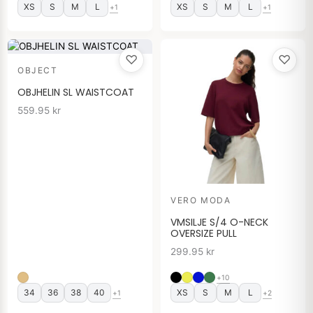
XS
S
M
L
XS
S
M
L
+1
+1
♡
♡
OBJECT
OBJHELIN SL WAISTCOAT
559.95
kr
VERO MODA
VMSILJE S/4 O-NECK
OVERSIZE PULL
299.95
kr
+10
34
36
38
40
XS
S
M
L
+1
+2