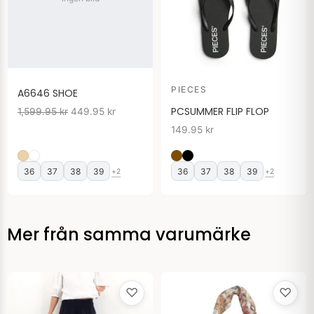
PIECES
A6646 SHOE
PCSUMMER FLIP FLOP
1,599.95
kr
449.95
kr
149.95
kr
36
37
38
39
36
37
38
39
+2
+2
Mer från samma varumärke
♡
♡