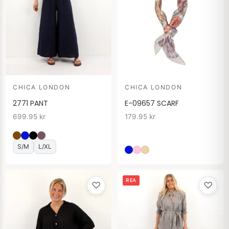
CHICA LONDON
CHICA LONDON
2771 PANT
E-09657 SCARF
699.95
kr
179.95
kr
S/M
L/XL
Det
Det
REA
♡
♡
ursprungliga
nuvarande
priset
priset
var:
är:
749.95 kr.
399.95 kr.