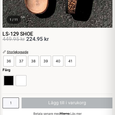
1 / 11
LS-129 SHOE
Det
Det
449.95
kr
224.95
kr
ursprungliga
nuvarande
LS-
📏
Storleksguide
priset
priset
129
36
37
38
39
40
41
var:
är:
SHOE
mängd
Färg
449.95 kr.
224.95 kr.
Lägg till i varukorg
Betala senare med
Läs mer