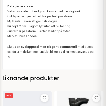
Detaljer vi älskar:
Virkad ovandel – handgjord känsla med trendig look
Guldspänne – justerbart för perfekt passform
Mjuk sula – skön att gå i hela dagen
Sulhöjd: 2 cm – lagom lyft utan att bli för hög
Justerbar passform – sitter stadigt på foten
Märke: Chica London
Skapa en
avslappnad men elegant sommarstil
med dessa
sandaler – de kommer snabbt bli ett av dina mest använda par!
☀️
Liknande produkter
Det
Det
REA
♡
♡
ursprungliga
nuvarande
priset
priset