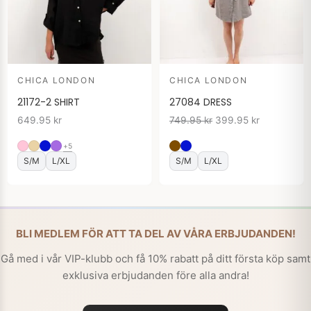
CHICA LONDON
CHICA LONDON
21172-2 SHIRT
27084 DRESS
649.95
kr
749.95
kr
399.95
kr
+5
S/M
L/XL
S/M
L/XL
BLI MEDLEM FÖR ATT TA DEL AV VÅRA ERBJUDANDEN!
Gå med i vår VIP-klubb och få 10% rabatt på ditt första köp samt
exklusiva erbjudanden före alla andra!