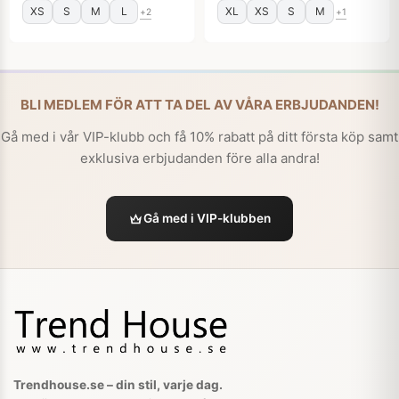
XS
S
M
L
XL
XS
S
M
+2
+1
BLI MEDLEM FÖR ATT TA DEL AV VÅRA ERBJUDANDEN!
Gå med i vår VIP-klubb och få 10% rabatt på ditt första köp samt
exklusiva erbjudanden före alla andra!
Gå med i VIP-klubben
Trendhouse.se – din stil, varje dag.