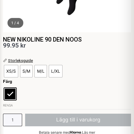
1 / 4
NEW NIKOLINE 90 DEN NOOS
99.95
kr
NEW
📏
Storleksguide
NIKOLINE
XS/S
S/M
M/L
L/XL
90
DEN
Färg
NOOS
mängd
RENSA
Lägg till i varukorg
Betala senare med
Läs mer