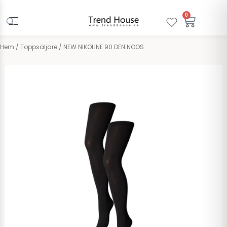
Hoppa
till
0
Varuko
innehåll
Hem
/
Toppsäljare
/ NEW NIKOLINE 90 DEN NOOS
Pieces