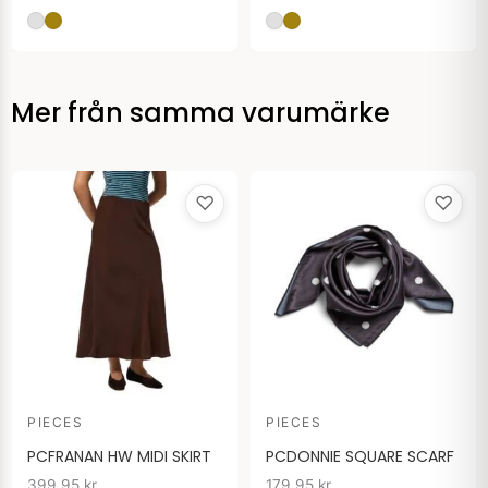
Mer från samma varumärke
♡
♡
PIECES
PIECES
PCFRANAN HW MIDI SKIRT
PCDONNIE SQUARE SCARF
399.95
kr
179.95
kr