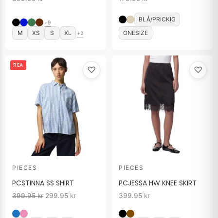
BLÅ/PRICKIG
+9
M
XS
S
XL
ONESIZE
+2
Det
Det
REA
♡
♡
ursprungliga
nuvarande
priset
priset
var:
är:
399.95 kr.
299.95 kr.
PIECES
PIECES
PCSTINNA SS SHIRT
PCJESSA HW KNEE SKIRT
399.95
kr
299.95
kr
399.95
kr