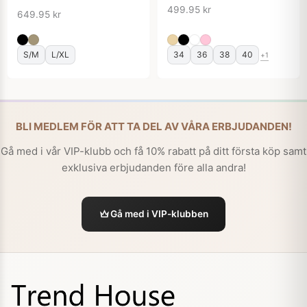
499.95
kr
649.95
kr
S/M
L/XL
34
36
38
40
+1
BLI MEDLEM FÖR ATT TA DEL AV VÅRA ERBJUDANDEN!
Gå med i vår VIP-klubb och få 10% rabatt på ditt första köp samt
exklusiva erbjudanden före alla andra!
Gå med i VIP-klubben