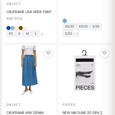
OBJECT
OBJFRAME LISA WIDE PANT
699.95
kr
XS/30
XS/32
S/30
+1
XS
S
M
L
S/32
+1
+11
♡
♡
OBJECT
PIECES
OBJFRAME MW DENIM
NEW NIKOLINE 20 DEN 2