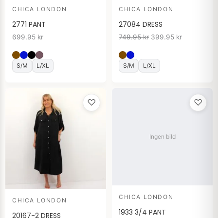
CHICA LONDON
CHICA LONDON
2771 PANT
27084 DRESS
699.95
kr
749.95
kr
399.95
kr
S/M
L/XL
S/M
L/XL
♡
♡
Ingen bild
CHICA LONDON
CHICA LONDON
1933 3/4 PANT
20167-2 DRESS