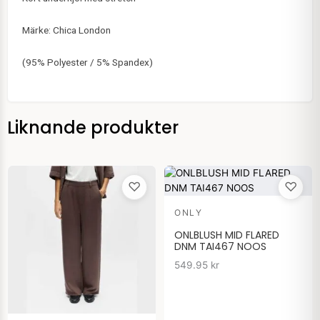
Märke: Chica London
(95% Polyester / 5% Spandex)
Liknande produkter
♡
♡
ONLY
ONLBLUSH MID FLARED
DNM TAI467 NOOS
549.95
kr