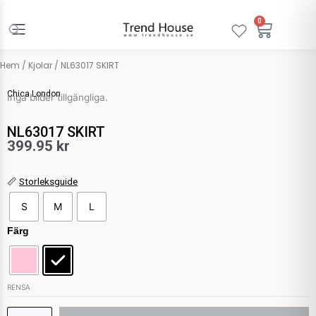
Hoppa
till
0
Varuko
innehåll
Hem
/
Kjolar
/ NL63017 SKIRT
Chica London
Inga bilder tillgängliga.
NL63017 SKIRT
399.95
kr
NL63017
📏
Storleksguide
SKIRT
S
M
L
mängd
Färg
RENSA