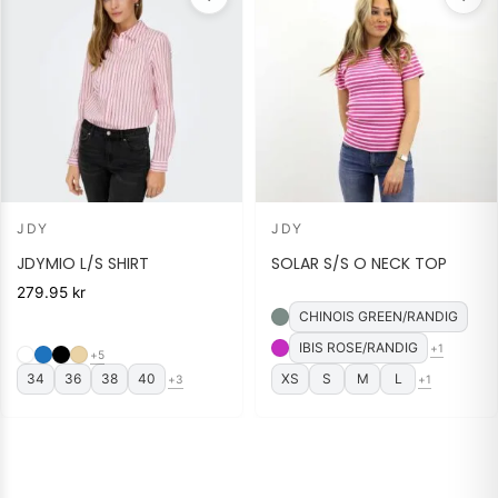
JDY
JDY
JDYMIO L/S SHIRT
SOLAR S/S O NECK TOP
279.95
kr
CHINOIS GREEN/RANDIG
IBIS ROSE/RANDIG
+1
+5
34
36
38
40
XS
S
M
L
+3
+1