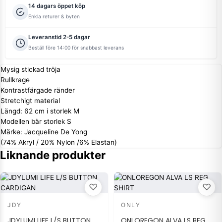
14 dagars öppet köp
Enkla returer & byten
Leveranstid 2-5 dagar
Beställ före 14:00 för snabbast leverans
Mysig stickad tröja
Rullkrage
Kontrastfärgade ränder
Stretchigt material
Längd: 62 cm i storlek M
Modellen bär storlek S
Märke: Jacqueline De Yong
(74% Akryl / 20% Nylon /6% Elastan)
Liknande produkter
♡
♡
JDY
ONLY
JDYLUMI LIFE L/S BUTTON
ONLOREGON ALVA LS REG