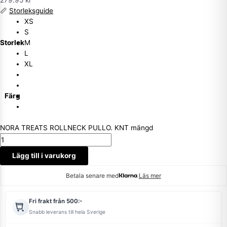
📏
Storleksguide
XS
S
Storlek
M
L
XL
Färg
NORA TREATS ROLLNECK PULLO. KNT mängd
Lägg till i varukorg
Betala senare med
Läs mer
Fri frakt från 500:-
Snabb leverans till hela Sverige