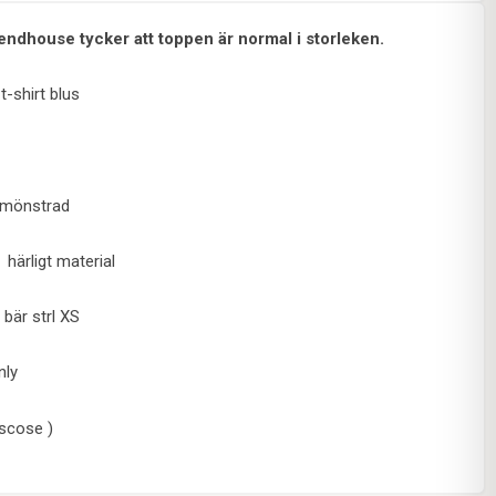
endhouse tycker att toppen är normal i storleken.
t-shirt blus
 mönstrad
 härligt material
 bär strl XS
nly
scose )