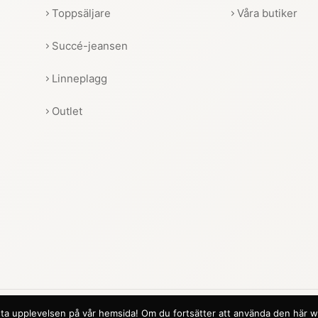
Toppsäljare
Våra butiker
Succé-jeansen
Linneplagg
Outlet
 bästa upplevelsen på vår hemsida! Om du fortsätter att använda den här