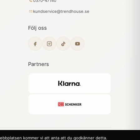
0370-47140
kundservice@trendhouse.se
Följ oss
Partners
 webbplatsen kommer vi att anta att du godkänner detta.