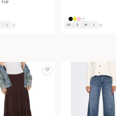
 TOP
+1
M
L
XS
S
M
L
+2
+2
♡