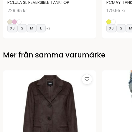
PCLULA SL REVERSIBLE TANKTOP
PCMAY TANK
229.95
kr
179.95
kr
XS
S
M
L
XS
S
+2
Mer från samma varumärke
♡