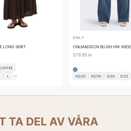
ONLY
FE LONG SKIRT
ONLMADISON BLUSH HW WIDE
579.95
kr
COFFEE
M
L
XS/32
XS/30
S/30
S/32
+1
T TA DEL AV VÅRA