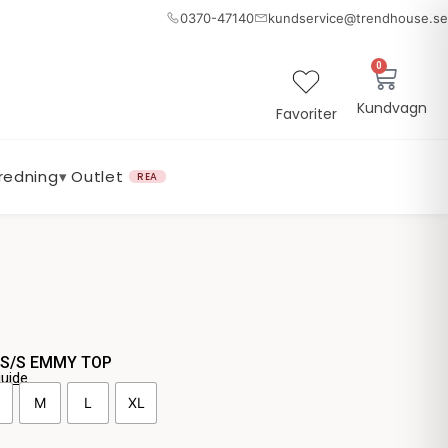
0370-47140
kundservice@trendhouse.se
0
Varuk
Kundvagn
Favoriter
nredning
▾
Outlet
REA
 S/S EMMY TOP
guide
M
L
XL