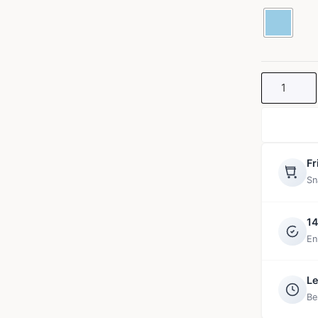
EMMY
TOP
mängd
Fr
Sn
14
En
Le
Be