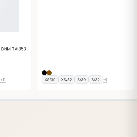
 DNM TAI853
XS/30
XS/32
S/30
S/32
+11
+6