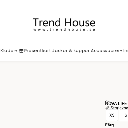
Kläder
▾
Presentkort
Jackor & kappor
Accessoarer
▾
I
Only
NOVA LIFE
📏
Storleks
NOVA
XS
S
LIFE
S/S
Färg