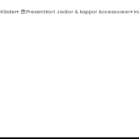
Kläder
▾
Presentkort
Jackor & kappor
Accessoarer
▾
I