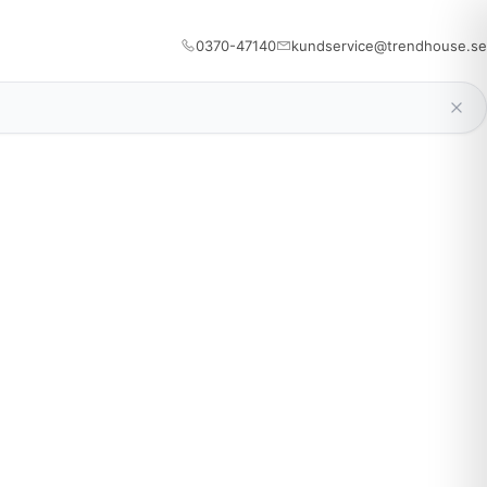
0370-47140
kundservice@trendhouse.se