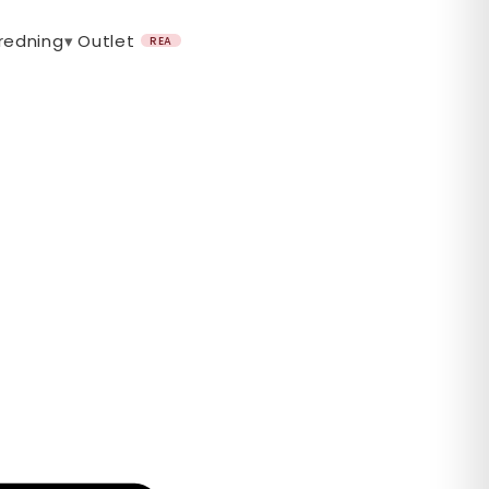
nredning
▾
Outlet
REA