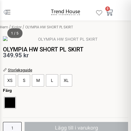
Hoppa
till
0
Varuko
innehåll
Hem
/
Kjolar
/ OLYMPIA HW SHORT PL SKIRT
1 / 5
OLYMPIA HW SHORT PL SKIRT
349.95
kr
OLYMPIA
📏
Storleksguide
HW
XS
S
M
L
XL
SHORT
PL
Färg
SKIRT
mängd
Lägg till i varukorg