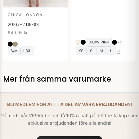
CHICA LONDON
20167-2 DRESS
649.95
kr
DAWN PINK
+2
S/M
L/XL
XS
S
M
L
+1
Mer från samma varumärke
BLI MEDLEM FÖR ATT TA DEL AV VÅRA ERBJUDANDEN!
Gå med i vår VIP-klubb och få 10% rabatt på ditt första köp samt
exklusiva erbjudanden före alla andra!