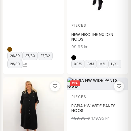
PIECES
NEW NIKOLINE 90 DEN
NOOS
99.95
kr
26/30
27/30
27/32
28/30
XS/S
S/M
M/L
L/XL
+8
Det
Det
REA
♡
♡
ursprungliga
nuvarande
priset
priset
PIECES
var:
är:
499.95 kr.
179.95 kr.
PCPIA HW WIDE PANTS
NOOS
499.95
kr
179.95
kr