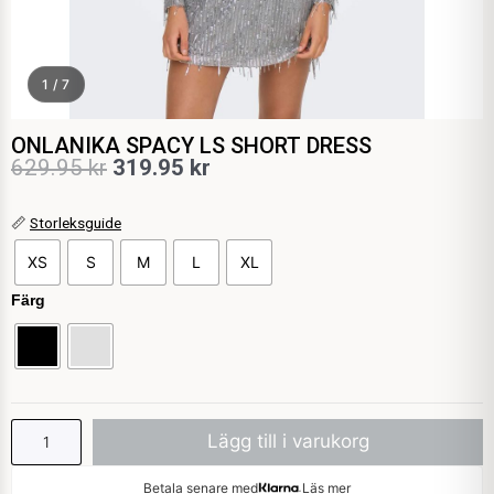
1 / 7
ONLANIKA SPACY LS SHORT DRESS
Det
Det
629.95
kr
319.95
kr
ursprungliga
nuvarande
ONLANIKA
📏
Storleksguide
priset
priset
SPACY
XS
S
M
L
XL
var:
är:
LS
SHORT
Färg
629.95 kr.
319.95 kr.
DRESS
mängd
Lägg till i varukorg
Betala senare med
Läs mer