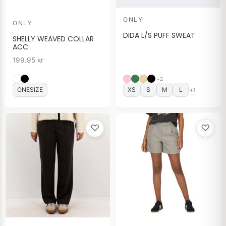
ONLY
ONLY
DIDA L/S PUFF SWEAT
SHELLY WEAVED COLLAR
ACC
199.95
kr
+2
ONESIZE
XS
S
M
L
+1
♡
♡