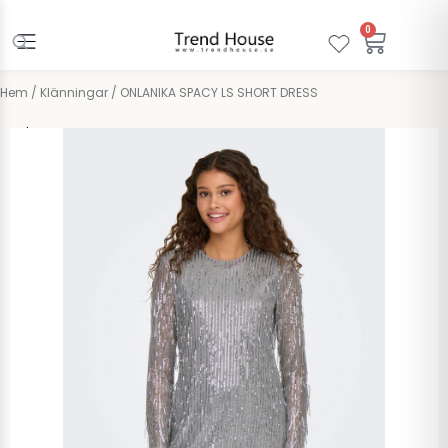
Hoppa
till
0
Varuko
innehåll
Hem
/
Klänningar
/ ONLANIKA SPACY LS SHORT DRESS
Only