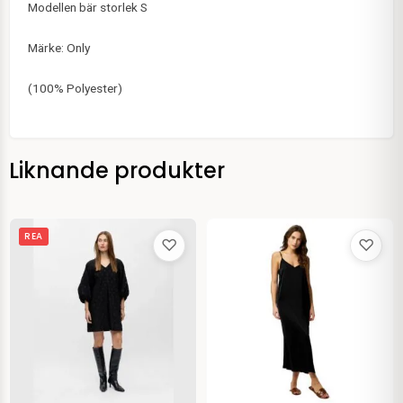
Modellen bär storlek S
Märke: Only
(100% Polyester)
Liknande produkter
Det
Det
REA
♡
♡
ursprungliga
nuvarande
priset
priset
var:
är:
899.95 kr.
449.95 kr.