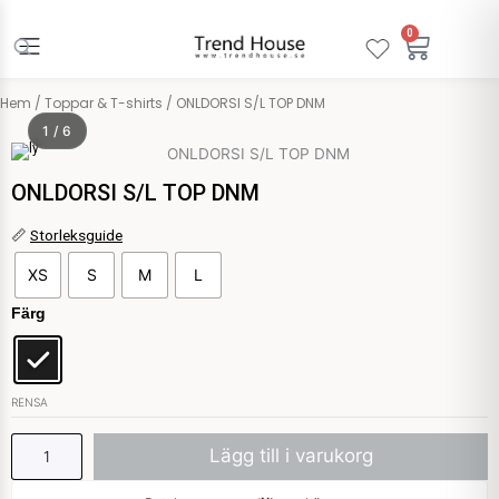
Hoppa
till
0
Varuko
innehåll
Hem
/
Toppar & T-shirts
/ ONLDORSI S/L TOP DNM
1 / 6
Only
ONLDORSI S/L TOP DNM
ONLDORSI
📏
Storleksguide
S/L
XS
S
M
L
TOP
DNM
Färg
mängd
RENSA
Lägg till i varukorg