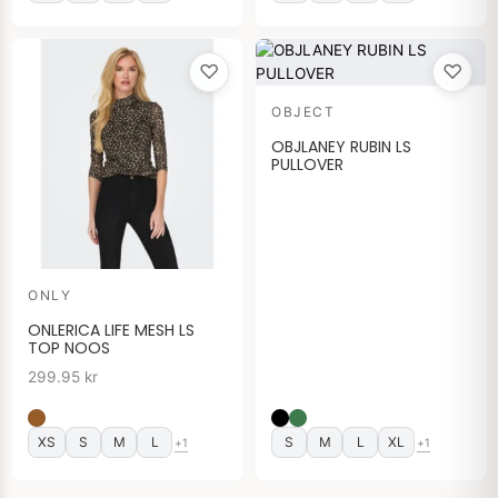
♡
♡
OBJECT
OBJLANEY RUBIN LS
PULLOVER
ONLY
ONLERICA LIFE MESH LS
TOP NOOS
299.95
kr
XS
S
M
L
S
M
L
XL
+1
+1