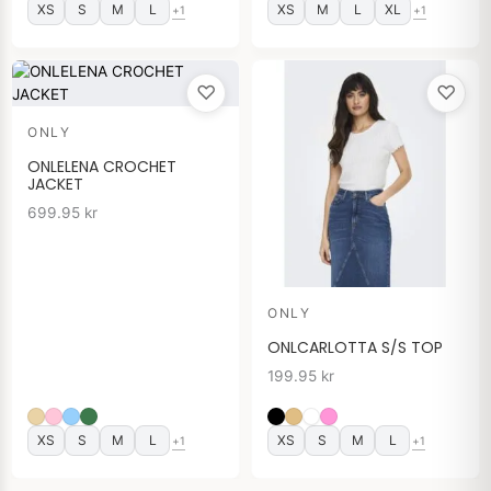
XS
S
M
L
XS
M
L
XL
+1
+1
♡
♡
ONLY
ONLELENA CROCHET
JACKET
699.95
kr
ONLY
ONLCARLOTTA S/S TOP
199.95
kr
XS
S
M
L
XS
S
M
L
+1
+1