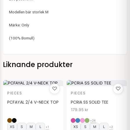
Modellen bär storlek M
Märke: Only
(100% Bomull)
Liknande produkter
♡
♡
PIECES
PIECES
PCFAYAL 2/4 V-NECK TOP
PCRIA SS SOLID TEE
179.95
kr
+24
XS
S
M
L
XS
S
M
L
+1
+2