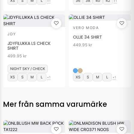
XS
S
M
L
36
38
40
42
+1
+1
♡
♡
VERO MODA
JDY
OLLIE 34 SHIRT
JDYFILUKKA LS CHECK
449.95
kr
SHIRT
499.95
kr
NIGHT SKY / CHECK
XS
S
M
L
XS
S
M
L
+1
+1
Mer från samma varumärke
♡
♡