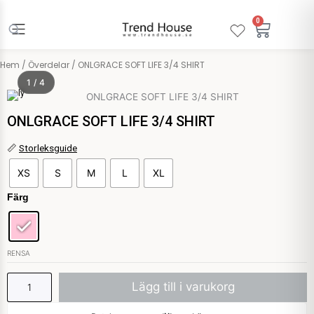
Hoppa
till
0
Varuko
innehåll
Hem
/
Överdelar
/ ONLGRACE SOFT LIFE 3/4 SHIRT
1 / 4
Only
ONLGRACE SOFT LIFE 3/4 SHIRT
ONLGRACE
📏
Storleksguide
SOFT
XS
S
M
L
XL
LIFE
3/4
Färg
SHIRT
mängd
RENSA
Lägg till i varukorg