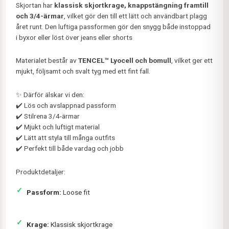
Skjortan har
klassisk skjortkrage, knappstängning framtill
och 3/4-ärmar
, vilket gör den till ett lätt och användbart plagg
året runt. Den luftiga passformen gör den snygg både instoppad
i byxor eller löst över jeans eller shorts
Materialet består av
TENCEL™ Lyocell och bomull
, vilket ger ett
mjukt, följsamt och svalt tyg med ett fint fall.
✨ Därför älskar vi den:
✔️ Lös och avslappnad passform
✔️ Stilrena 3/4-ärmar
✔️ Mjukt och luftigt material
✔️ Lätt att styla till många outfits
✔️ Perfekt till både vardag och jobb
Produktdetaljer:
Passform:
Loose fit
Krage:
Klassisk skjortkrage