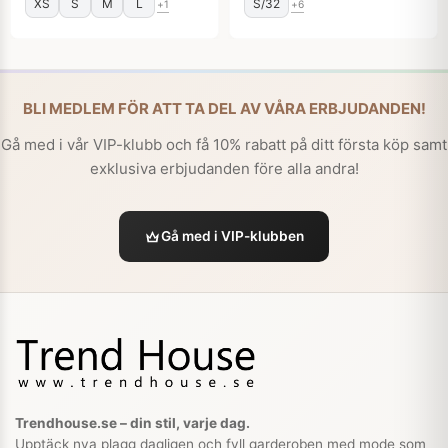
XS
S
M
L
S/32
+1
+6
BLI MEDLEM FÖR ATT TA DEL AV VÅRA ERBJUDANDEN!
Gå med i vår VIP-klubb och få 10% rabatt på ditt första köp samt
exklusiva erbjudanden före alla andra!
Gå med i VIP-klubben
Trendhouse.se – din stil, varje dag.
Upptäck nya plagg dagligen och fyll garderoben med mode som