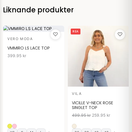
Liknande produkter
Det
Det
REA
♡
♡
ursprungliga
nuvarande
VERO MODA
priset
priset
var:
är:
VMMIRO LS LACE TOP
499.95 kr.
259.95 kr.
399.95
kr
VILA
VICILLE V-NECK ROSE
SINGLET TOP
499.95
kr
259.95
kr