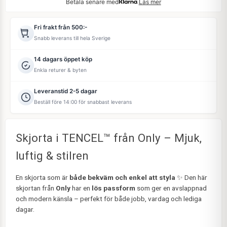
Betala senare med
Läs mer
Fri frakt från 500:-
Snabb leverans till hela Sverige
14 dagars öppet köp
Enkla returer & byten
Leveranstid 2-5 dagar
Beställ före 14:00 för snabbast leverans
Skjorta i TENCEL™ från Only – Mjuk,
luftig & stilren
En skjorta som är
både bekväm och enkel att styla
✨ Den här
skjortan från
Only
har en
lös passform
som ger en avslappnad
och modern känsla – perfekt för både jobb, vardag och lediga
dagar.