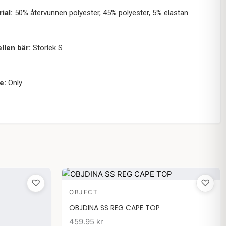
ial:
50% återvunnen polyester, 45% polyester, 5% elastan
llen bär:
Storlek S
e:
Only
♡
♡
OBJECT
OBJDINA SS REG CAPE TOP
459.95
kr