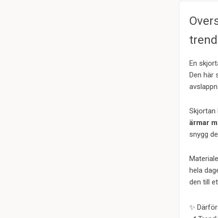
Overs
trendi
En skjor
Den här 
avslappna
Skjortan
ärmar m
snygg det
Materiale
hela dag
den till e
✨ Därför 