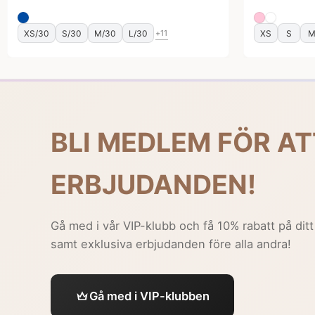
XS/30
S/30
M/30
L/30
XS
S
+11
BLI MEDLEM FÖR AT
ERBJUDANDEN!
Gå med i vår VIP-klubb och få 10% rabatt på ditt
samt exklusiva erbjudanden före alla andra!
Gå med i VIP-klubben