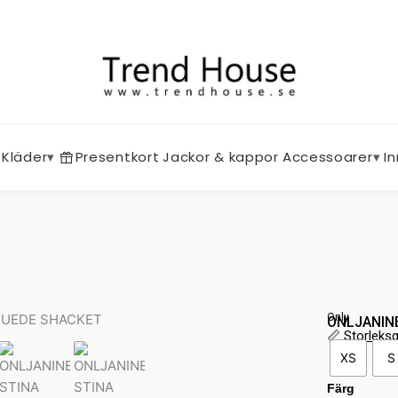
Kläder
▾
Presentkort
Jackor & kappor
Accessoarer
▾
I
Only
ONLJANIN
📏
Storleks
ONLJANIN
XS
S
STINA
FAUX
Färg