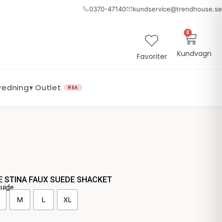
0370-47140
kundservice@trendhouse.se
0
Varuk
Kundvagn
Favoriter
nredning
▾
Outlet
REA
E STINA FAUX SUEDE SHACKET
guide
E
M
L
XL