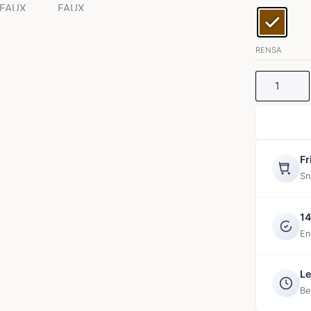
SUEDE
SHACKET
mängd
RENSA
Fr
Sn
14
En
Le
Be