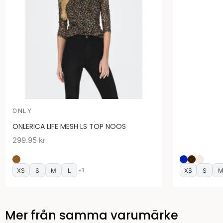
ONLY
ONLERICA LIFE MESH LS TOP NOOS
299.95
kr
XS
S
M
L
XS
S
+1
Mer från samma varumärke