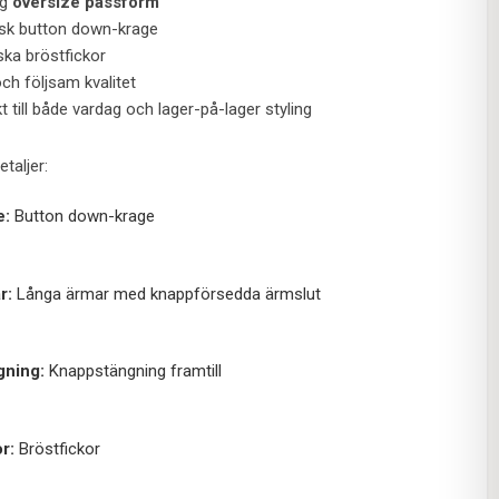
ig
oversize passform
isk button down-krage
ska bröstfickor
ch följsam kvalitet
t till både vardag och lager-på-lager styling
taljer:
e:
Button down-krage
r:
Långa ärmar med knappförsedda ärmslut
gning:
Knappstängning framtill
r:
Bröstfickor