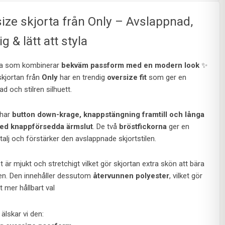
ize skjorta från Only – Avslappnad,
g & lätt att styla
ta som kombinerar
bekväm passform med en modern look
✨
skjortan från
Only
har en trendig
oversize fit
som ger en
d och stilren silhuett.
 har
button down-krage, knappstängning framtill och långa
ed knappförsedda ärmslut
. De två
bröstfickorna
ger en
alj och förstärker den avslappnade skjortstilen.
t är mjukt och stretchigt vilket gör skjortan extra skön att bära
en. Den innehåller dessutom
återvunnen polyester
, vilket gör
tt mer hållbart val
älskar vi den: