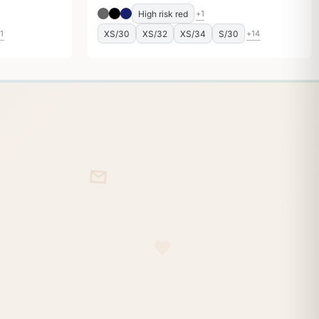
High risk red
+1
XS/30
XS/32
XS/34
S/30
1
+14