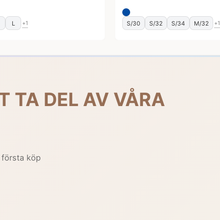
M
L
S/30
S/32
S/34
M/32
+1
+1
T TA DEL AV VÅRA
 första köp