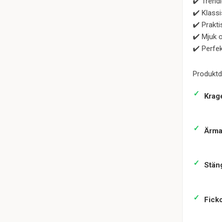
✔️ Trend
✔️ Klass
✔️ Prakti
✔️ Mjuk o
✔️ Perfek
Produktde
Krag
Ärma
Stän
Ficko