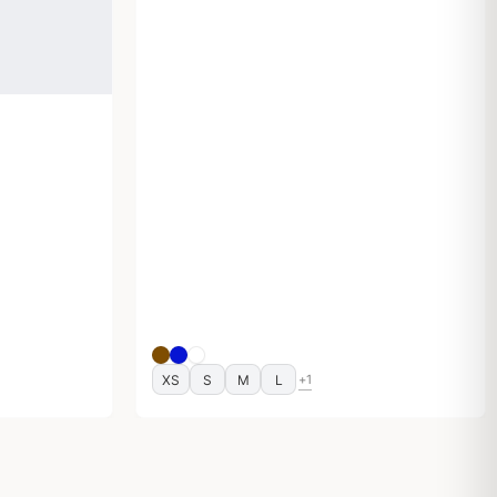
XS
S
M
L
+1