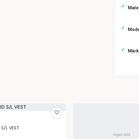
Mater
Mode
Märk
♡
S/L VEST
Ingen bild