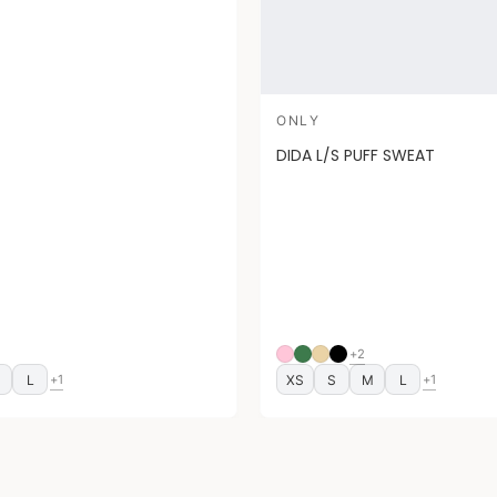
ONLY
DIDA L/S PUFF SWEAT
+2
M
L
XS
S
M
L
+1
+1