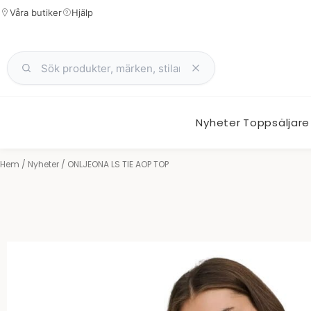
Hoppa
Våra butiker
Hjälp
till
innehåll
Nyheter
Toppsäljare
Hem
/
Nyheter
/ ONLJEONA LS TIE AOP TOP