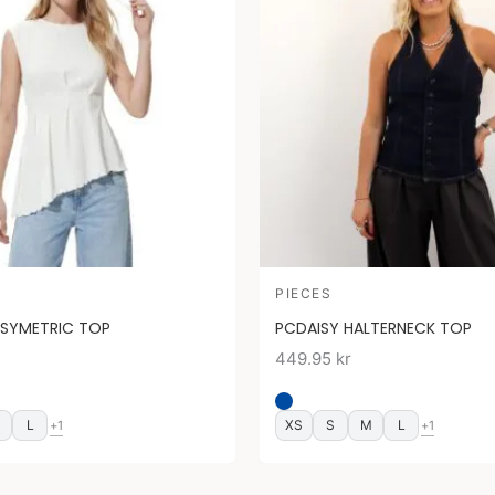
PIECES
ASYMETRIC TOP
PCDAISY HALTERNECK TOP
449.95
kr
M
L
XS
S
M
L
+1
+1