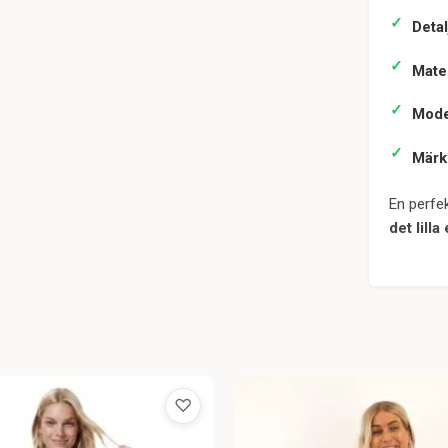
Detal
Mater
Mode
Märk
En perfek
det lilla
♡