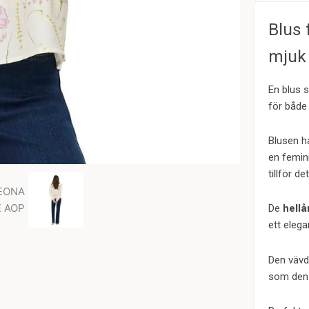
Blus 
mjuk 
En blus 
för både 
Blusen h
en femin
tillför det
De
hell
ett elegan
Den vävd
som den 