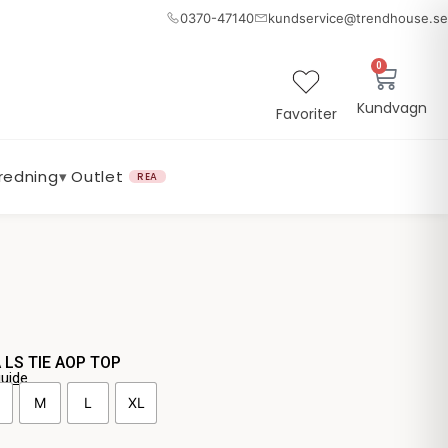
0370-47140
kundservice@trendhouse.se
0
Varuk
Kundvagn
Favoriter
nredning
▾
Outlet
REA
LS TIE AOP TOP
guide
M
L
XL