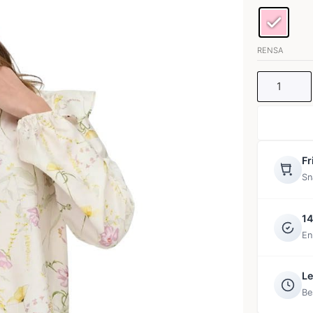
AOP
TOP
mängd
RENSA
Fr
Sn
14
En
Le
Be