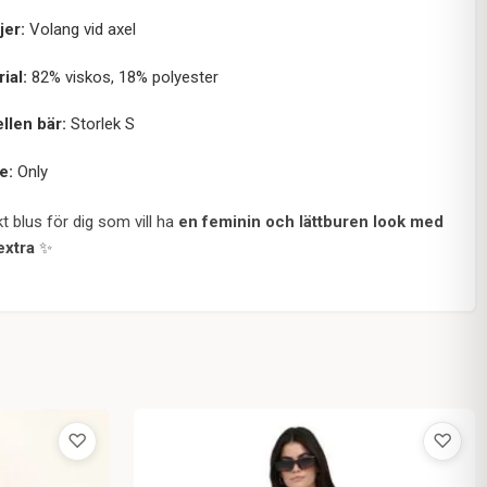
jer:
Volang vid axel
ial:
82% viskos, 18% polyester
llen bär:
Storlek S
e:
Only
t blus för dig som vill ha
en feminin och lättburen look med
 extra
✨
♡
♡