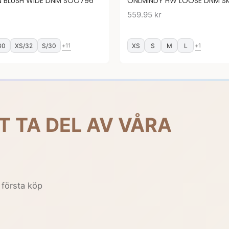
 BLUSH WIDE DNM SOO796
ONLMINDY HW LOOSE DNM S
559.95
kr
30
XS/32
S/30
XS
S
M
L
+11
+1
T TA DEL AV VÅRA
 första köp