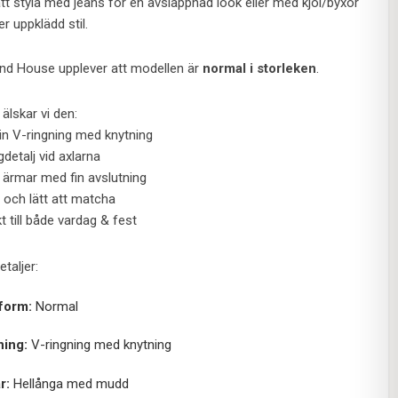
att styla med jeans för en avslappnad look eller med kjol/byxor
r uppklädd stil.
end House upplever att modellen är
normal i storleken
.
älskar vi den:
in V-ringning med knytning
detalj vid axlarna
 ärmar med fin avslutning
n och lätt att matcha
t till både vardag & fest
taljer:
form:
Normal
ning:
V-ringning med knytning
r:
Hellånga med mudd