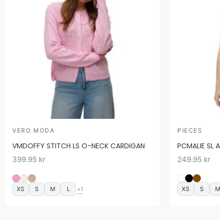
VERO MODA
PIECES
VMDOFFY STITCH LS O-NECK CARDIGAN
PCMALIE SL 
399.95
kr
249.95
kr
XS
S
M
L
XS
S
+1