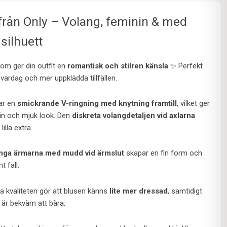
från Only – Volang, feminin & med
silhuett
som ger din outfit en
romantisk och stilren känsla
✨ Perfekt
vardag och mer uppklädda tillfällen.
ar en
smickrande V-ringning med knytning framtill
, vilket ger
in och mjuk look. Den
diskreta volangdetaljen vid axlarna
 lilla extra
ånga ärmarna med mudd vid ärmslut
skapar en fin form och
t fall.
a kvaliteten gör att blusen känns
lite mer dressad
, samtidigt
är bekväm att bära.