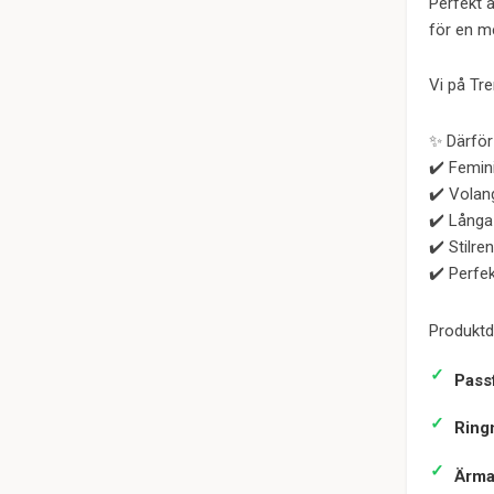
Perfekt 
för en me
Vi på Tr
✨ Därför 
✔️ Femin
✔️ Volang
✔️ Långa
✔️ Stilre
✔️ Perfek
Produktde
Pass
Ring
Ärma