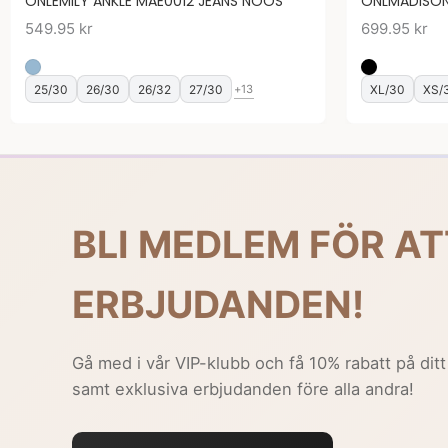
ONLEMILY ANKLE MAE0012 JEANS NOOS
ONLMADISON
549.95
kr
699.95
kr
25/30
26/30
26/32
27/30
XL/30
XS/
+13
BLI MEDLEM FÖR AT
ERBJUDANDEN!
Gå med i vår VIP-klubb och få 10% rabatt på ditt
samt exklusiva erbjudanden före alla andra!