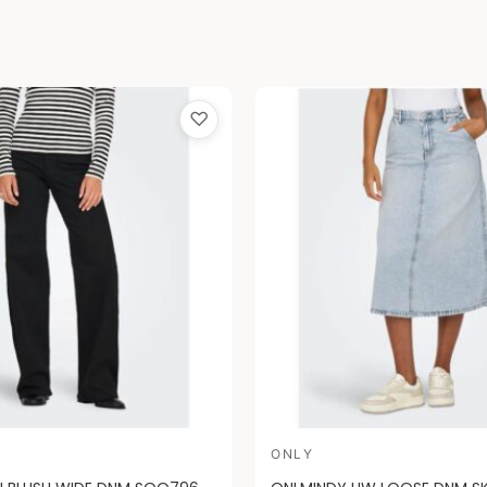
♡
ONLY