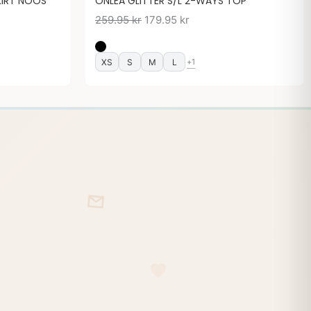
KIRT NOOS
ONLEA GLITTER S/L 2-WAYS TOP
259.95
kr
179.95
kr
XS
S
M
L
+1