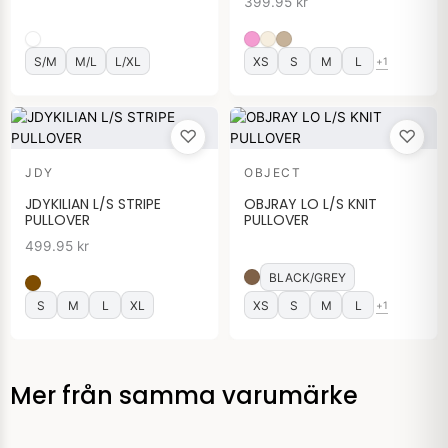
399.95
kr
S/M
M/L
L/XL
XS
S
M
L
+1
♡
♡
JDY
OBJECT
JDYKILIAN L/S STRIPE
OBJRAY LO L/S KNIT
PULLOVER
PULLOVER
499.95
kr
BLACK/GREY
S
M
L
XL
XS
S
M
L
+1
Mer från samma varumärke