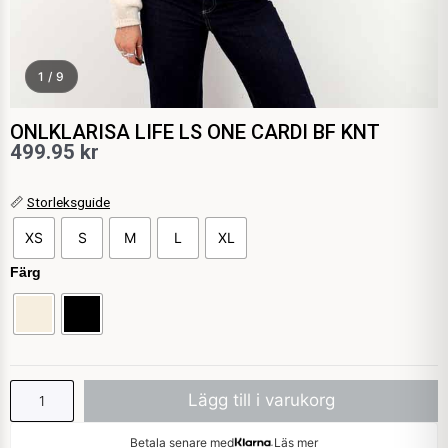
1 / 9
ONLKLARISA LIFE LS ONE CARDI BF KNT
499.95
kr
ONLKLARISA
📏
Storleksguide
LIFE
XS
S
M
L
XL
LS
ONE
Färg
CARDI
BF
KNT
mängd
Lägg till i varukorg
Betala senare med
Läs mer