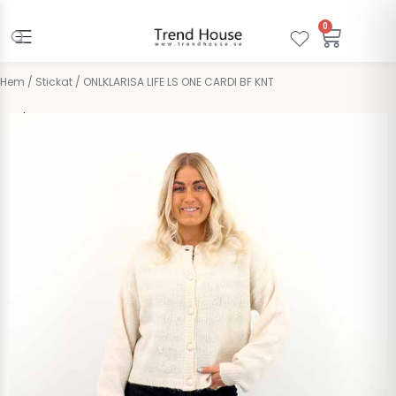
Hoppa
till
0
Varuko
innehåll
Hem
/
Stickat
/ ONLKLARISA LIFE LS ONE CARDI BF KNT
Only