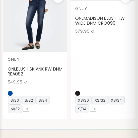
ONLY
ONLMADISON BLUSH HW
WIDE DNM CRO099
579.95
kr
ONLY
ONLBLUSH SK ANK RW DNM
REA082
549.95
kr
S/30
S/32
S/34
XS/30
XS/32
XS/34
M/32
S/34
+11
+14