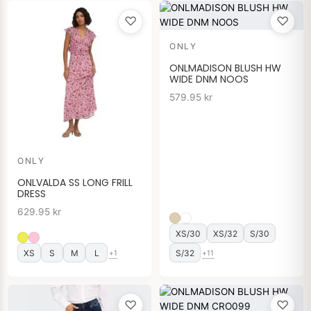
♡
♡
ONLY
ONLMADISON BLUSH HW
WIDE DNM NOOS
579.95
kr
ONLY
ONLVALDA SS LONG FRILL
DRESS
629.95
kr
XS/30
XS/32
S/30
XS
S
M
L
S/32
+1
+11
♡
♡