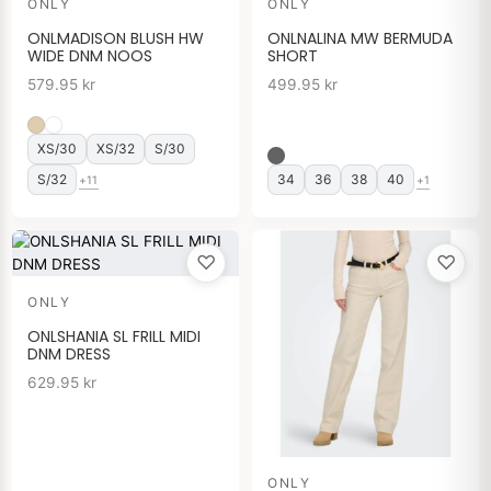
ONLY
ONLY
ONLMADISON BLUSH HW
ONLNALINA MW BERMUDA
WIDE DNM NOOS
SHORT
579.95
kr
499.95
kr
XS/30
XS/32
S/30
S/32
34
36
38
40
+11
+1
♡
♡
ONLY
ONLSHANIA SL FRILL MIDI
DNM DRESS
629.95
kr
ONLY