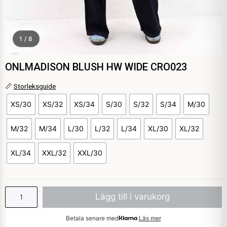
1 / 8
ONLMADISON BLUSH HW WIDE CRO023
ONLMADISON
📏
Storleksguide
BLUSH
XS/30
XS/32
XS/34
S/30
S/32
S/34
M/30
HW
WIDE
CRO023
M/32
M/34
L/30
L/32
L/34
XL/30
XL/32
mängd
XL/34
XXL/32
XXL/30
Lägg till i varukorg
Betala senare med
Läs mer