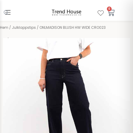
Hoppa
till
0
Varuko
innehåll
Hem
/
Julklappstips
/ ONLMADISON BLUSH HW WIDE CRO023
Only