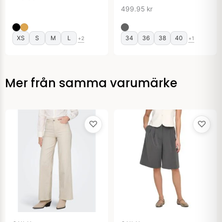
499.95
kr
XS
S
M
L
34
36
38
40
+2
+1
Mer från samma varumärke
♡
♡