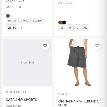
JEANS LI223
449.95
kr
699.95
kr
26/30
27/30
27/32
28/30
S
M
L
XL
+8
♡
♡
Ingen bild
VERO MODA
ONLY
NATALI HW SHORTS
ONLNALINA MW BERMUDA
SHORT
249.95
kr