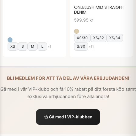
ONLBLUSH MID STRAIGHT
DENIM
599.95
kr
XS/30
XS/32
XS/34
XS
S
M
L
S/30
+1
+11
BLI MEDLEM FÖR ATT TA DEL AV VÅRA ERBJUDANDEN!
Gå med i vår VIP-klubb och få 10% rabatt på ditt första köp samt
exklusiva erbjudanden före alla andra!
Gå med i VIP-klubben