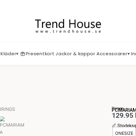
Kläder
▾
Presentkort
Jackor & kappor
Accessoarer
▾
I
Pieces
PCMARIAM
129.95
📏
Storleks
PCMARIA
ONESIZE
A