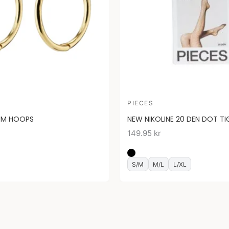
PIECES
UM HOOPS
NEW NIKOLINE 20 DEN DOT T
149.95
kr
S/M
M/L
L/XL