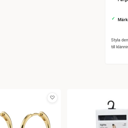
Märk
Styla de
till klän
♡