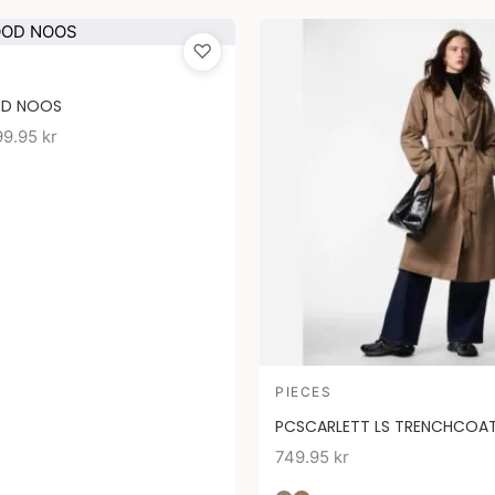
Prisintervall:
♡
59.95 kr
till
OD NOOS
199.95 kr
99.95
kr
PIECES
PCSCARLETT LS TRENCHCOA
749.95
kr