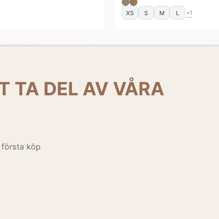
XS
S
M
L
+1
T TA DEL AV VÅRA
 första köp