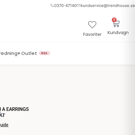
0370-47140
kundservice@trendhouse.se
0
Varuk
Kundvagn
Favoriter
nredning
▾
Outlet
REA
 A EARRINGS
kr
guide
M