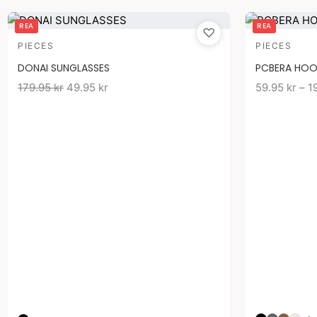
Det
Det
REA
REA
♡
ursprungliga
nuvarande
PIECES
PIECES
priset
priset
DONAI SUNGLASSES
PCBERA HO
var:
är:
179.95
kr
179.95 kr.
49.95
kr
49.95 kr.
59.95
kr
–
1