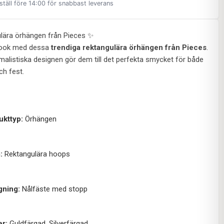
ställ före 14:00 för snabbast leverans
lära örhängen från Pieces ✨
 look med dessa
trendiga rektangulära örhängen från Pieces
.
malistiska designen gör dem till det perfekta smycket för både
ch fest.
ukttyp:
Örhängen
:
Rektangulära hoops
gning:
Nålfäste med stopp
er:
Guldfärgad, Silverfärgad