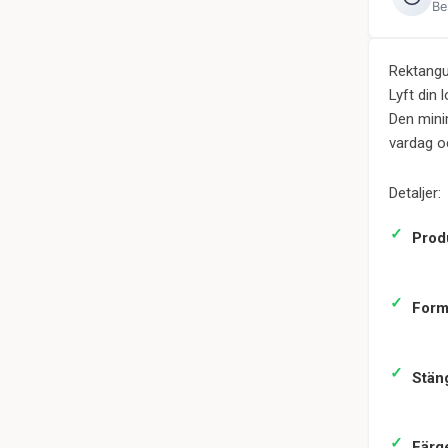
Be
Rektangu
Lyft din
Den mini
vardag o
Detaljer:
Prod
Form
Stän
Färg