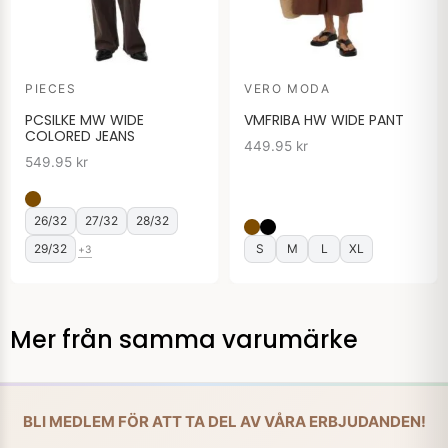
PIECES
VERO MODA
PCSILKE MW WIDE
VMFRIBA HW WIDE PANT
COLORED JEANS
449.95
kr
549.95
kr
26/32
27/32
28/32
29/32
S
M
L
XL
+3
Mer från samma varumärke
BLI MEDLEM FÖR ATT TA DEL AV VÅRA ERBJUDANDEN!