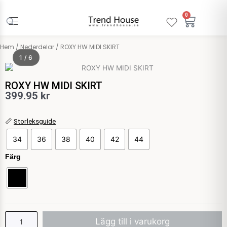
Hoppa
till
0
Varuko
innehåll
Hem
/
Nederdelar
/ ROXY HW MIDI SKIRT
1 / 6
ROXY HW MIDI SKIRT
399.95
kr
ROXY
📏
Storleksguide
HW
34
36
38
40
42
44
MIDI
SKIRT
Färg
mängd
Lägg till i varukorg