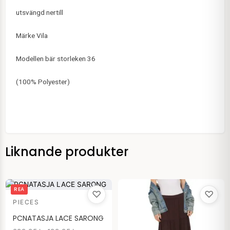
utsvängd nertill
Märke Vila
Modellen bär storleken 36
(100% Polyester)
Liknande produkter
Det
Det
REA
♡
♡
ursprungliga
nuvarande
PIECES
priset
priset
var:
är:
PCNATASJA LACE SARONG
299.95 kr.
199.95 kr.