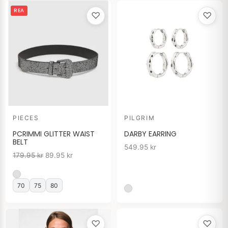
Det
Det
REA
♡
♡
ursprungliga
nuvarande
priset
priset
var:
är:
179.95 kr.
89.95 kr.
PIECES
PILGRIM
PCRIMMI GLITTER WAIST
DARBY EARRING
BELT
549.95
kr
179.95
kr
89.95
kr
70
75
80
♡
♡