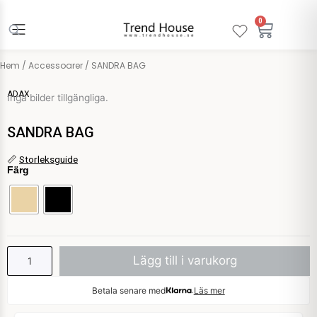
Hoppa
till
0
Varuko
innehåll
Hem
/
Accessoarer
/ SANDRA BAG
ADAX
Inga bilder tillgängliga.
SANDRA BAG
SANDRA
📏
Storleksguide
Färg
BAG
mängd
Lägg till i varukorg
Betala senare med
Läs mer