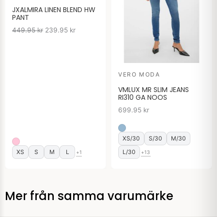
449.95 kr.
239.95 kr.
JXALMIRA LINEN BLEND HW
PANT
449.95
kr
239.95
kr
VERO MODA
VMLUX MR SLIM JEANS
RI310 GA NOOS
699.95
kr
XS/30
S/30
M/30
XS
S
M
L
L/30
+1
+13
Mer från samma varumärke