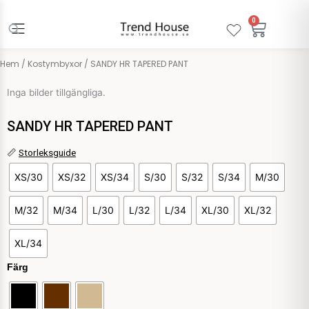
Hoppa
till
0
Varuko
innehåll
Hem
/
Kostymbyxor
/ SANDY HR TAPERED PANT
Inga bilder tillgängliga.
SANDY HR TAPERED PANT
SANDY
📏
Storleksguide
HR
XS/30
XS/32
XS/34
S/30
S/32
S/34
M/30
TAPERED
PANT
mängd
M/32
M/34
L/30
L/32
L/34
XL/30
XL/32
XL/34
Färg