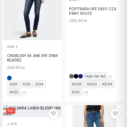
POPTRASH LIFE EASY COL
PANT NOOS
399.95
kr
ONLY
ONLBLUSH SK ANK RW DNM
REA082
549.95
kr
High risk red
+1
S/30
S/32
S/34
XS/30
XS/32
XS/34
M/32
S/30
+11
+14
Det
Det
REA
♡
♡
ursprungliga
nuvarande
priset
priset
JJXX
var:
är: