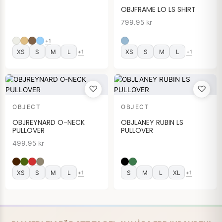
OBJFRAME LO LS SHIRT
799.95
kr
+1
XS
S
M
L
XS
S
M
L
+1
+1
♡
♡
OBJECT
OBJECT
OBJREYNARD O-NECK
OBJLANEY RUBIN LS
PULLOVER
PULLOVER
499.95
kr
XS
S
M
L
S
M
L
XL
+1
+1