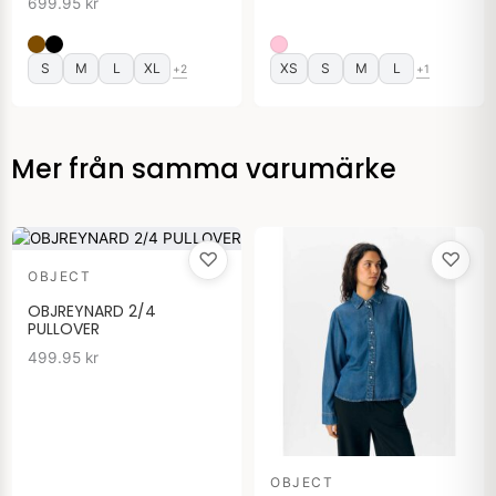
699.95
kr
S
M
L
XL
XS
S
M
L
+2
+1
Mer från samma varumärke
♡
♡
OBJECT
OBJREYNARD 2/4
PULLOVER
499.95
kr
OBJECT