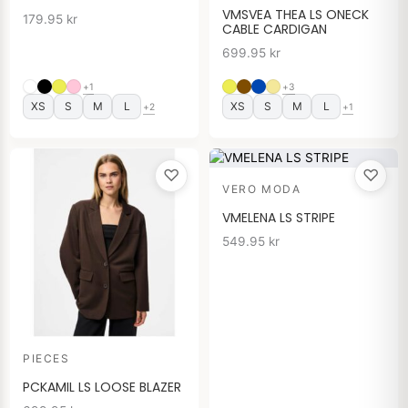
VMSVEA THEA LS ONECK
179.95
kr
CABLE CARDIGAN
699.95
kr
+1
+3
XS
S
M
L
XS
S
M
L
+2
+1
♡
♡
VERO MODA
VMELENA LS STRIPE
549.95
kr
PIECES
PCKAMIL LS LOOSE BLAZER