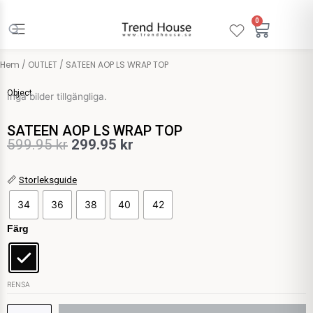
Hoppa
till
0
Varuko
innehåll
Hem
/
OUTLET
/ SATEEN AOP LS WRAP TOP
Object
Inga bilder tillgängliga.
SATEEN AOP LS WRAP TOP
Det
Det
599.95
kr
299.95
kr
ursprungliga
nuvarande
SATEEN
📏
Storleksguide
priset
priset
AOP
34
36
38
40
42
var:
är:
LS
WRAP
Färg
599.95 kr.
299.95 kr.
TOP
mängd
RENSA