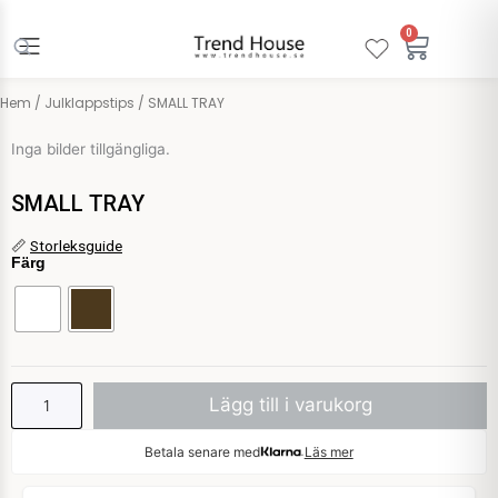
Hoppa
till
0
Varuko
innehåll
Hem
/
Julklappstips
/ SMALL TRAY
Inga bilder tillgängliga.
SMALL TRAY
SMALL
📏
Storleksguide
Färg
TRAY
mängd
Lägg till i varukorg
Betala senare med
Läs mer