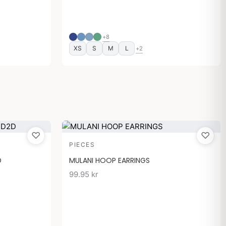
+8
XS
S
M
L
+2
♡
♡
e
PIECES
D
MULANI HOOP EARRINGS
99.95
kr