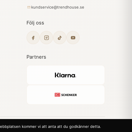
kundservice@trendhouse.se
Följ oss
Partners
 webbplatsen kommer vi att anta att du godkänner detta.