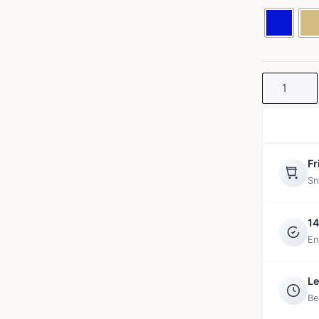
DNM
JACKET
mängd
Fr
Sn
14
En
Le
Be