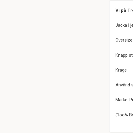
Vi på Tr
Jacka i j
Oversize
Knapp st
Krage
Använd s
Märke: P
(1oo% B