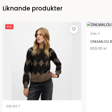
Liknande produkter
Det
Det
REA
♡
ursprungliga
nuvarande
ONLY
priset
priset
ONLMALOU B
var:
är:
499.95 kr.
249.95 kr.
859.95
kr
OBJECT