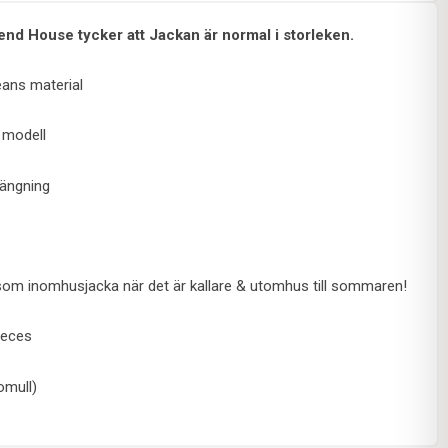
end House tycker att Jackan är normal i storleken.
eans material
 modell
ängning
om inomhusjacka när det är kallare & utomhus till sommaren!
ieces
omull)