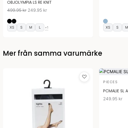
OBJOLYMPIA LS RE KNIT
499.95
kr
249.95
kr
XS
S
M
L
XS
S
+1
Mer från samma varumärke
♡
PIECES
PCMALIE SL 
249.95
kr