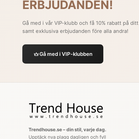
ERBJUDANDEN!
Gå med i vår VIP-klubb och få 10% rabatt på ditt
samt exklusiva erbjudanden före alla andra!
Gå med i VIP-klubben
Trendhouse.se – din stil, varje dag.
Upptäck nya plagg dagligen och fyll