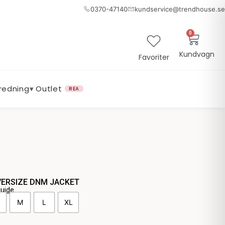
0370-47140
kundservice@trendhouse.se
0
Varuk
Kundvagn
Favoriter
nredning
▾
Outlet
REA
VERSIZE DNM JACKET
guide
M
L
XL