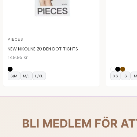
PIECES
NEW NIKOLINE 20 DEN DOT TIGHTS
149.95
kr
S/M
M/L
L/XL
XS
S
BLI MEDLEM FÖR AT