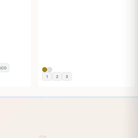
SCO
1
2
3