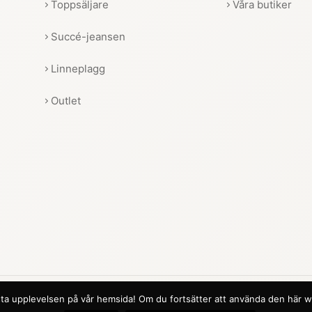
Toppsäljare
Våra butiker
Succé-jeansen
Linneplagg
Outlet
 bästa upplevelsen på vår hemsida! Om du fortsätter att använda den här