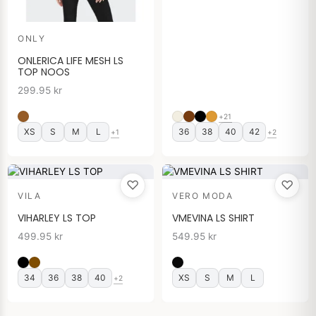
ONLY
ONLERICA LIFE MESH LS
TOP NOOS
299.95
kr
+21
XS
S
M
L
36
38
40
42
+1
+2
♡
♡
VILA
VERO MODA
VIHARLEY LS TOP
VMEVINA LS SHIRT
499.95
kr
549.95
kr
34
36
38
40
XS
S
M
L
+2