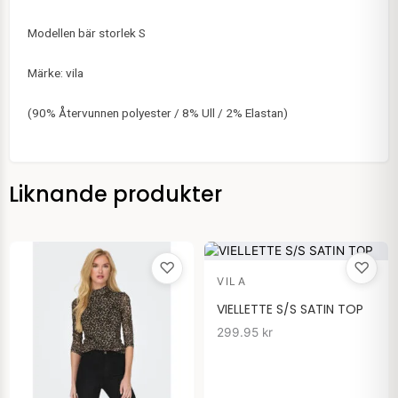
Modellen bär storlek S
Märke: vila
(90% Återvunnen polyester / 8% Ull / 2% Elastan)
Liknande produkter
♡
♡
VILA
VIELLETTE S/S SATIN TOP
299.95
kr