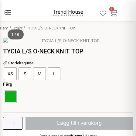
Hoppa
till
0
Varuko
innehåll
Hem
/
Tröjor
/ TYCIA L/S O-NECK KNIT TOP
1 / 6
TYCIA L/S O-NECK KNIT TOP
TYCIA
📏
Storleksguide
L/S
XS
S
M
L
O-
NECK
Färg
KNIT
TOP
mängd
Lägg till i varukorg
Betala senare med
Läs mer